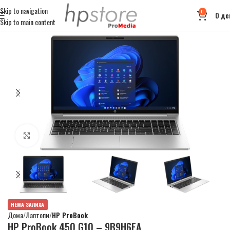
Skip to navigation
0
0
де
Skip to main content
Click to enlarge
НЕМА ЗАЛИХА
Дома
Лаптопи
HP ProBook
HP ProBook 450 G10 – 9B9H6EA