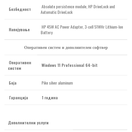
Absolute persistence module, HP DriveLock and
Безбедност
Automatic DriveLock
HP
45W AC Power Adapter, 3-cell 51WHr Lithium-Ion
Напојување
Battery
Оперативен систем и дополнителен софтвер
Оперативен
Windows 11 Professional 64-bit
систем
Боја
Pike silver aluminum
Гаранција
1 година
Дополнителни услуги