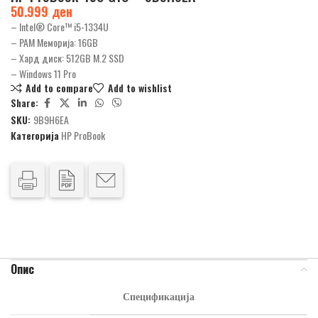
50.999
ден
– Intel® Core™ i5-1334U
– РАМ Меморија: 16GB
– Хард диск: 512GB М.2 SSD
– Windows 11 Pro
Add to compare
Add to wishlist
Share:
SKU:
9B9H6EA
Категорија
HP ProBook
Опис
Спецификација