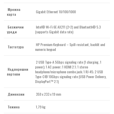
Мрежна
Gigabit Ethernet 10/100/1000
карта
Безжични
Intel® Wi-Fi 6E AX211 (2×2) and Bluetooth® 5.3
уреди
(supports Gigabit data rate)
HP Premium Keyboard – Spill-resistant, backlit and
Тастатура
numeric keypad
2 USB Type-A 5Gbps signaling rate (1 charging, 1
power); 1 AC power; 1 HDMI 2.1; 1 stereo
Надворешни
headphone/microphone combo jack; 1 RJ-45; 2 USB
портови
Type-C® 10Gbps signaling rate (USB Power Delivery,
DisplayPort™ 2.1)
Димензии
359 x 233 x 19 mm
Тежина
1,79 kg