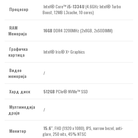
Intel® Core™
i5-1334U
(4.6GHz Intel® Turbo
Процесор
Boost, 12MB L3cache, 10 cores)
RAM
16GB
DDR4 3200MHz (2x8GB, 2xSODIMM)
Меморија
Графичка
Intel® Iris® Xᵉ Graphics
картица
Видео
/
меморија
Хард диск
512GB
PCIe® NVMe™ SSD
Мултимедија
/
драјв
15.6″
, FHD (1920 x 1080), IPS, narrow bezel, anti-
Монитор
glare, 250 nits, 45% NTSC