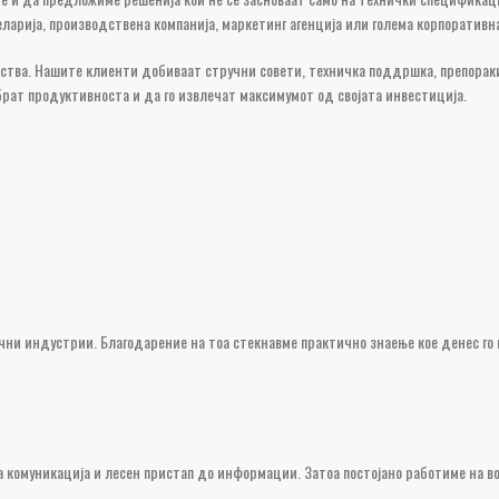
ларија, производствена компанија, маркетинг агенција или голема корпоративна
ства. Нашите клиенти добиваат стручни совети, техничка поддршка, препораки
брат продуктивноста и да го извлечат максимумот од својата инвестиција.
ични индустрии. Благодарение на тоа стекнавме практично знаење кое денес г
 комуникација и лесен пристап до информации. Затоа постојано работиме на во