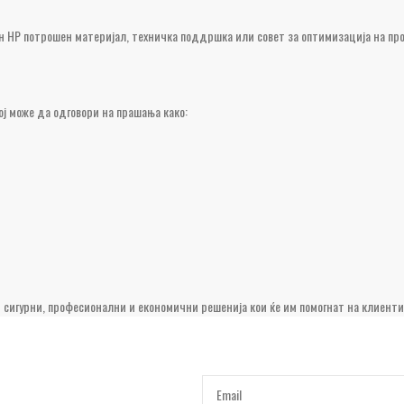
н HP потрошен материјал, техничка поддршка или совет за оптимизација на про
ј може да одговори на прашања како:
 сигурни, професионални и економични решенија кои ќе им помогнат на клиенти