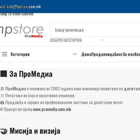
Skip to navigation
mail: info@hpstore.com.mk
Skip to main content
ИЗБЕРИ КАТЕГОРИЈА
Категории
Дома
Продавница
Блог
За нас
Ко
🏢 За ПроМедиа
📆
ПроМедиа
е основана во 2002 година како компанија посветена на
дигитал
🎨 Печатење во боја и креативни решенија
🖨️ Продажба и сервис на професионални системи за дигитален печат
🌐 Присуство преку
www.promedia.com.mk
🤝 Мисија и визија