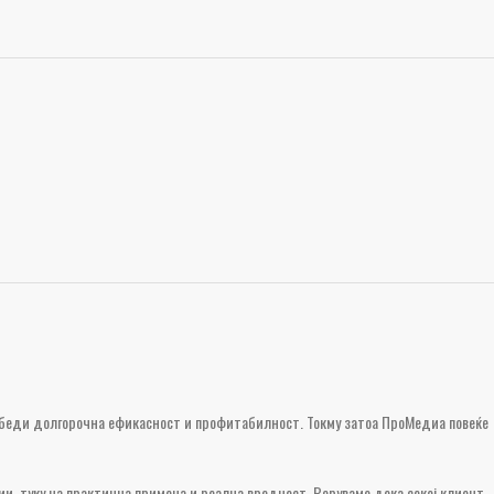
обезбеди долгорочна ефикасност и профитабилност. Токму затоа ПроМедиа повеќе
и, туку на практична примена и реална вредност. Веруваме дека секој клиент