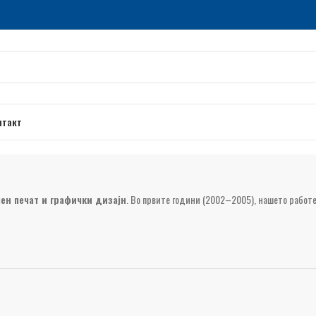
нтакт
ен печат и графички дизајн
. Во првите години (2002–2005), нашето работ