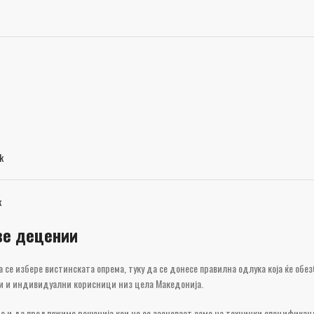
k
k
ве децении
 да се избере вистинската опрема, туку да се донесе правилна одлука која ќе 
ви и индивидуални корисници низ цела Македонија.
е и да предложиме решенија кои не се засноваат само на технички спецификаци