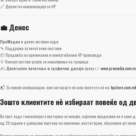
🔗 Директна комуникација со HP
💼 Денес
ПроМедиа
и денес активно нуди:
🔧 Поддршка за печатачки системи
📦 Продажба на оригинални и компатибилни HP производи
💡 Консултантски услуги за намалување на трошоци
✍️
Дигитално печатење и графички дизајн
преку 👉
www.promedia.com.m
📬 За повеќе информации, контактирајте нè или посетете нè на:
hpstore.com.m
Зошто клиентите нè избираат повеќе од д
Во свет каде технологијата постојано се менува, најголем предизвик не е само
од 20 години е доверлив партнер на компании, институции, образовни устано
Нашето искуство ни овозможува да ги разбереме реалните потреби на клиентит