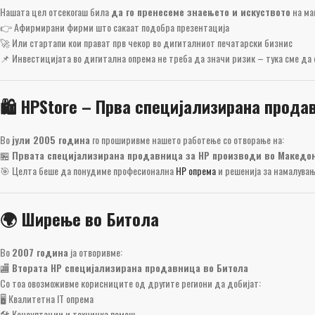
Нашата цел отсекогаш била
да го пренесеме знаењето и искуството
на ма
👉 Афирмирани фирми што сакаат подобра презентација
🚀 Или стартапи кои прават прв чекор во дигиталниот печатарски бизнис
📌 Инвестицијата во дигитална опрема не треба да значи ризик – тука сме д
🛍️ HPStore – Прва специјализирана прода
Во
јули 2005 година
го проширивме нашето работење со отворање на:
🏪
Првата специјализирана продавница за HP производи во Македо
🎯 Целта беше да понудиме професионална
HP опрема
и решенија за намалува
🌍 Ширење во Битола
Во
2007 година
ја отворивме:
🏬
Втората HP специјализирана продавница во Битола
Со тоа овозможивме корисниците од другите региони да добијат:
🖥️ Квалитетна IT опрема
🛠️ Консултации и техничка помош