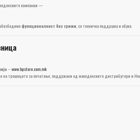
кедонските компании —
а обезбедиме
функционалност без грижи
, со техничка поддршка и обука.
вница
нија
–
www.hpstore.com.mk
ње на трошоците за печатење, поддржани од македонските дистрибутери и Hew