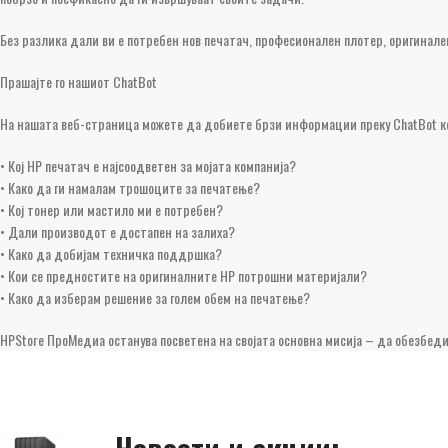
Без разлика дали ви е потребен нов печатач, професионален плотер, оригинале
Прашајте го нашиот ChatBot
На нашата веб-страница можете да добиете брзи информации преку ChatBot ко
• Кој HP печатач е најсоодветен за мојата компанија?
• Како да ги намалам трошоците за печатење?
• Кој тонер или мастило ми е потребен?
• Дали производот е достапен на залиха?
• Како да добијам техничка поддршка?
• Кои се предностите на оригиналните HP потрошни материјали?
• Како да изберам решение за голем обем на печатење?
HPStore ПроМедиа останува посветена на својата основна мисија – да обезбеди