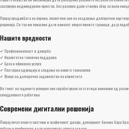
заслужува индивидуален пристап, без разлика дали станува збор за мала канце
Покрај продажбата на опрема, посветени сме на создавање долгорочни партнер
решенија. Со тоа им помагаме да ги намалат оперативните трошоци, да ја подо
Нашите вредности
✔ Професионалност и доверба
✔ Квалитетна техничка поддршка
✔ Брза и ефикасна услуга
✔ Постојана едукација и следење на новите технологии
✔ Фокус на долгорочно задоволство на клиентите
Во текот на годините успешно сме соработувале со стотици компании од разл
секојдневното работење.
Современи дигитални решенија
Покрај печатачките системи и графичкиот дизајн, денешниот бизнис бара брза
побрзо и поефикасно да ги извршуваат своите задачи.