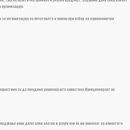
 организација.
 за оптимизација на печатењето и помош при избор на најекономични
о користиме за да понудиме решенија што навистина функционираат во
ведување нови дигитални алатки и услуги кои ќе им помогнат на клиентите