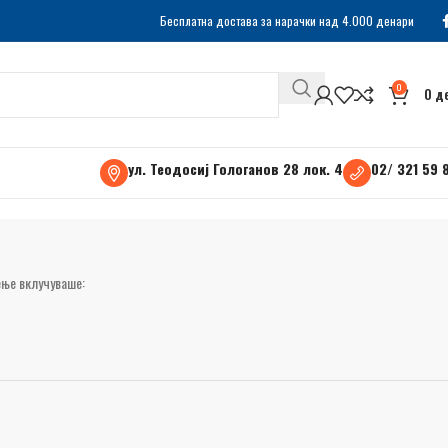
Бесплатна достава за нарачки над 4.000 денари
0
0
д
ул. Теодосиј Гологанов 28 лок. 4
02/ 321 59 
ење вклучуваше: