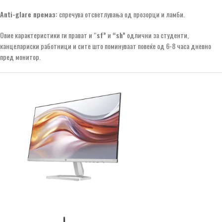
Anti-glare премаз:
спречува отсветлувања од прозорци и ламби.
Овие карактеристики ги прават и “
sf”
и
“sh”
одлични за студенти,
канцелариски работници и сите што поминуваат повеќе од 6-8 часа дневно
пред монитор.