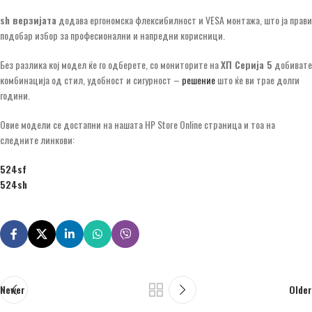
sh верзијата
додава ергономска флексибилност и VESA монтажа, што ја прави
подобар избор за професионални и напредни корисници.
Без разлика кој модел ќе го одберете, со мониторите на
ХП Серија 5
добивате
комбинација од стил, удобност и сигурност –
решение
што ќе ви трае долги
години.
Овие модели се достапни на нашата HP Store Online страница и тоа на
следните линкови:
524sf
524sh
Newer
Older