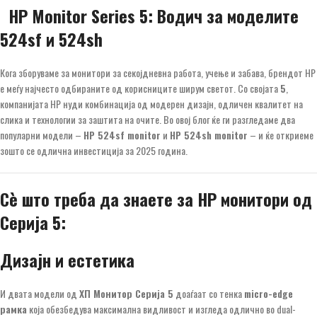
HP Monitor Series 5: Водич за моделите
524sf и 524sh
Кога зборуваме за монитори за секојдневна работа, учење и забава, брендот HP
е меѓу најчесто одбираните од корисниците ширум светот. Со својата
5
,
компанијата HP нуди комбинација од модерен дизајн, одличен квалитет на
слика и технологии за заштита на очите. Во овој блог ќе ги разгледаме два
популарни модели –
HP 524sf monitor
и
HP 524sh monitor
– и ќе откриеме
зошто се одлична инвестиција за 2025 година.
Сè што треба да знаете за HP монитори од
Серија 5:
Дизајн и естетика
И двата модели од
ХП Монитор Серија 5
доаѓаат со тенка
micro-edge
рамка
која обезбедува максимална видливост и изгледа одлично во dual-