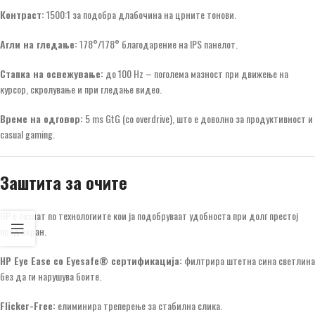
Контраст:
1500:1 за подобра длабочина на црните тонови.
Агли на гледање:
178°/178° благодарение на IPS панелот.
Стапка на освежување:
до 100 Hz – поголема мазност при движење на
курсор, скролување и при гледање видео.
Време на одговор:
5 ms GtG (со overdrive), што е доволно за продуктивност и
casual gaming.
Заштита за очите
HP е познат по технологиите кои ја подобруваат удобноста при долг престој
пред екран.
HP Eye Ease со Eyesafe® сертификација:
филтрира штетна сина светлина
без да ги нарушува боите.
Flicker-Free:
елиминира треперење за стабилна слика.