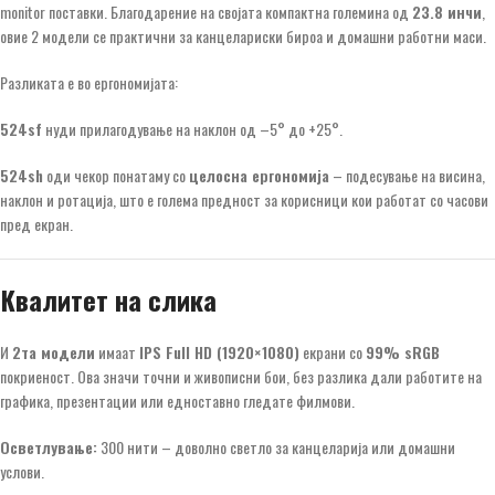
monitor поставки. Благодарение на својата компактна големина од
23.8 инчи
,
овие 2 модели се практични за канцелариски бироа и домашни работни маси.
Разликата е во ергономијата:
524sf
нуди прилагодување на наклон од –5° до +25°.
524sh
оди чекор понатаму со
целосна ергономија
– подесување на висина,
наклон и ротација, што е голема предност за корисници кои работат со часови
пред екран.
Квалитет на слика
И
2та модели
имаат
IPS Full HD (1920×1080)
екрани со
99% sRGB
покриеност. Ова значи точни и живописни бои, без разлика дали работите на
графика, презентации или едноставно гледате филмови.
Осветлување:
300 нити – доволно светло за канцеларија или домашни
услови.