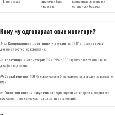
Целна група
ограничен буџет
корисници со повисоки
и простор
ергономски барања
Кому му одговараат овие монитори?
👨‍💻
Канцелариски работници и студенти:
23.8” е „сладка точка“ –
доволно простор, но компактно.
🎨
Креативци и маркетери:
IPS и 99% sRGB гарантираат точни бои за
дизајн и содржина.
🎮
Casual гејмери:
100 Hz освежување и 5 ms одговор се доволни за повеќето
игри.
🌱
Еколошки свесни купувачи:
со рециклирани материјали и енергетска
ефикасност, придонесуваат за одржлива технологија.