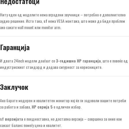
Недостатоци
Ниту еден од моделите нема вградени звучници – потребно е дополнително
аудио решение. Исто така,
sf
нема VESA монтажа, што може да биде проблем
ако сакате wall mount или monitor arm.
Гаранција
И двата 24inch модели доаѓаат со
3-годишна HP гаранција
, што е повеќе од
индустрискиот стандард и додава сигурност за корисниците.
Заклучок
Ако барате модерен и квалитетен монитор кој ќе ги задоволи вашите потреби
за работа и забава,
HP серија 5
е одличен избор.
sf верзијата
е поедноставна, но достапна верзија – совршена за оние кои
сакаат баланс помеѓу цена и квалитет.