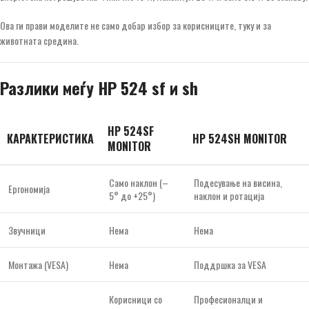
Ова ги прави моделите не само добар избор за корисниците, туку и за
животната средина.
Разлики меѓу HP 524 sf и sh
HP 524SF
КАРАКТЕРИСТИКА
HP 524SH MONITOR
MONITOR
Само наклон (–
Подесување на висина,
Ергономија
5° до +25°)
наклон и ротација
Звучници
Нема
Нема
Монтажа (VESA)
Нема
Поддршка за VESA
Корисници со
Професионалци и