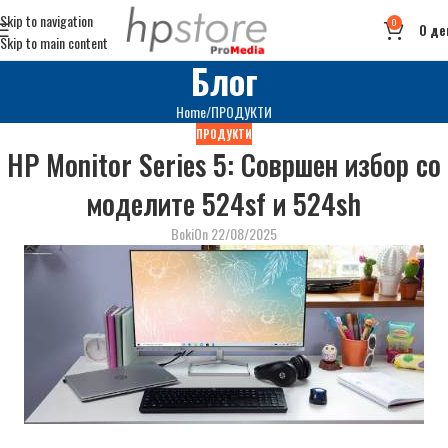
Skip to navigation
0
0
де
Skip to main content
Блог
Home
ПРОДУКТИ
ПРОДУКТИ
HP Monitor Series 5: Совршен избор со
моделите 524sf и 524sh
Boki
On 22/08/2025