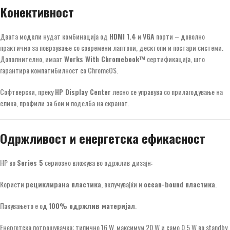
Конективност
Двата модели нудат комбинација од
HDMI 1.4
и
VGA
порти – доволно
практично за поврзување со современи лаптопи, десктопи и постари системи.
Дополнително, имаат
Works With Chromebook™
сертификација, што
гарантира компатибилност со ChromeOS.
Софтверски, преку
HP Display Center
лесно се управува со прилагодување на
слика, профили за бои и поделба на екранот.
Одржливост и енергетска ефикасност
HP во
Series 5
сериозно вложува во одржлив дизајн:
Користи
рециклирана пластика
, вклучувајќи и
ocean-bound пластика
.
Пакувањето е од
100% одржлив материјал
.
Енергетска потрошувачка: типично 16 W, максимум 20 W и само 0.5 W во standby.