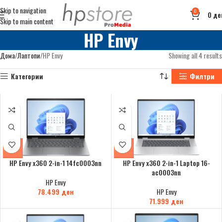
Skip to navigation
0
0
де
Skip to main content
HP Envy
Дома
Лаптопи
HP Envy
Showing all 4 results
Категории
Филтри
HP Envy x360 2-in-1 14fc0003nn
HP Envy x360 2-in-1 Laptop 16-
ac0003nn
HP Envy
78.499
ден
HP Envy
71.999
ден