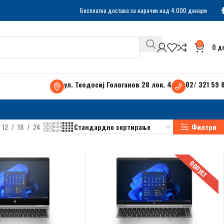
Бесплатна достава за нарачки над 4.000 денари
0
0
д
ул. Теодосиј Гологанов 28 лок. 4
02/ 321 59 
12
18
24
Филтри
ПОПУСТ