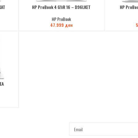
KAT
HP ProBook 4 G1iR 16 – D96LKET
HP ProBoo
HP ProBook
47.999
ден
EA