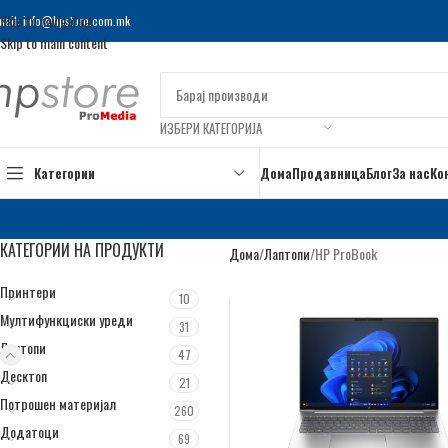
Skip to navigation
mail: info@hpstore.com.mk
Skip to main content
ИЗБЕРИ КАТЕГОРИЈА
Категории
Дома
Продавница
Блог
За нас
Ко
КАТЕГОРИИ НА ПРОДУКТИ
Дома
Лаптопи
HP ProBook
Принтери
10
Мултифункциски уреди
31
Лаптопи
47
Десктоп
21
Потрошен материјал
260
Додатоци
69