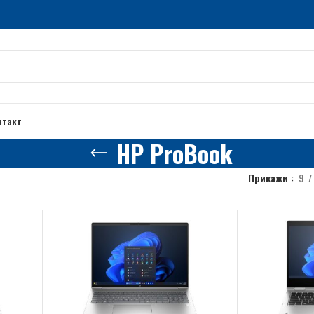
нтакт
HP ProBook
Прикажи
9