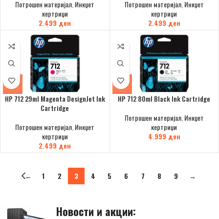
Потрошен материјал
,
Инкџет
Потрошен материјал
,
Инкџет
кертриџи
кертриџи
2.499
ден
2.499
ден
HP 712 29ml Magenta DesignJet Ink
HP 712 80ml Black Ink Cartridge
Cartridge
Потрошен материјал
,
Инкџет
Потрошен материјал
,
Инкџет
кертриџи
кертриџи
4.999
ден
2.499
ден
←
1
2
3
4
5
6
7
8
9
→
Новости и акции: