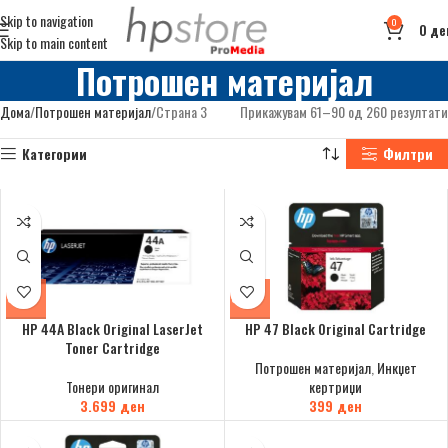
Skip to navigation
0
0
де
Skip to main content
Потрошен материјал
Дома
Потрошен материјал
Страна 3
Прикажувам 61–90 од 260 резултати
Категории
Филтри
HP 44A Black Original LaserJet
HP 47 Black Original Cartridge
Toner Cartridge
Потрошен материјал
,
Инкџет
Тонери оригинал
кертриџи
3.699
ден
399
ден