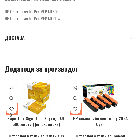
HP Color LaserJet Pro MFP M180n
HP Color LaserJet Pro MFP M181fw
ДОСТАВА
Додатоци за производот
Paperline Signature Хартија А4-
НР компатибилен тонер 205A
500 листа (фотокопирна)
Cyan
Потрошен материјал
,
Хартија за
Потрошен материјал
,
Тонери