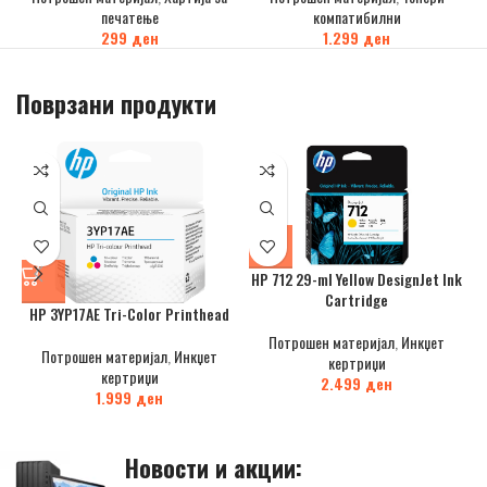
печатење
компатибилни
299
ден
1.299
ден
Поврзани продукти
HP 712 29-ml Yellow DesignJet Ink
Cartridge
HP 3YP17AE Tri-Color Printhead
Потрошен материјал
,
Инкџет
Потрошен материјал
,
Инкџет
кертриџи
кертриџи
2.499
ден
1.999
ден
Новости и акции: