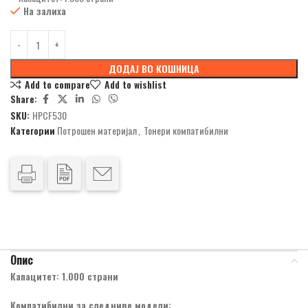
На залиха
ДОДАЈ ВО КОШНИЦА
Add to compare
Add to wishlist
Share:
SKU:
HPCF530
Категории
Потрошен материјал
,
Тонери компатибилни
Опис
Капацитет: 1.000 страни
Компатибилни за следниве модели: