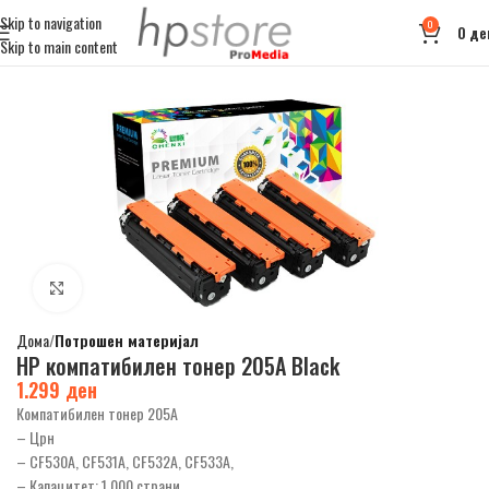
Skip to navigation
0
0
де
Skip to main content
Click to enlarge
Дома
Потрошен материјал
НР компатибилен тонер 205A Black
1.299
ден
Компатибилен тонер 205A
– Црн
– CF530A, CF531A, CF532A, CF533A,
– Капацитет: 1.000 страни