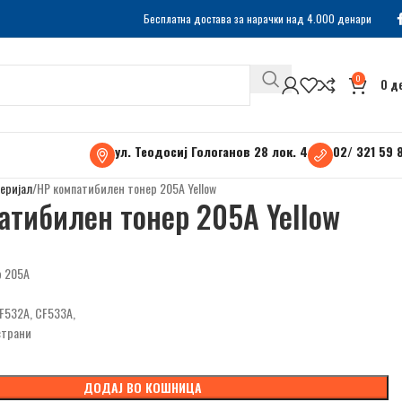
Бесплатна достава за нарачки над 4.000 денари
0
0
д
ул. Теодосиј Гологанов 28 лок. 4
02/ 321 59 
еријал
НР компатибилен тонер 205A Yellow
атибилен тонер 205A Yellow
р 205A
F532A, CF533A,
страни
ДОДАЈ ВО КОШНИЦА