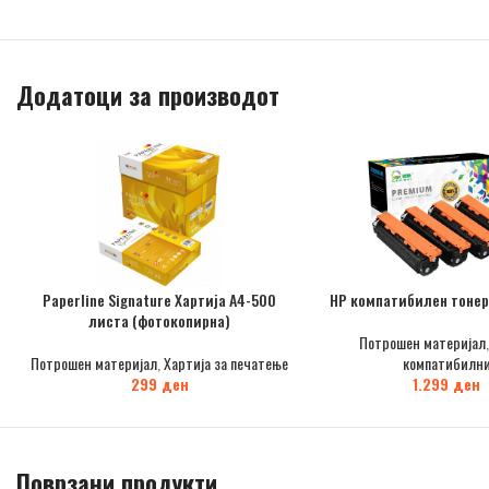
Додатоци за производот
Paperline Signature Хартија А4-500
НР компатибилен тонер
листа (фотокопирна)
Потрошен материјал
Потрошен материјал
,
Хартија за печатење
компатибилн
299
ден
1.299
ден
Поврзани продукти