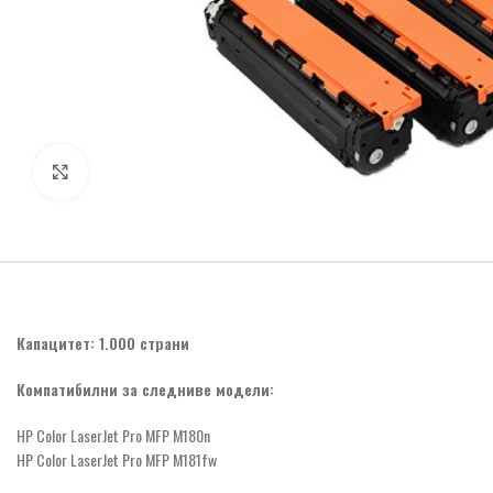
Click to enlarge
Капацитет: 1.000 страни
Компатибилни за следниве модели:
HP Color LaserJet Pro MFP M180n
HP Color LaserJet Pro MFP M181fw