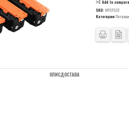
Add to compar
SKU:
HPCF532
Категории
Потроше
ОПИС
ДОСТАВА