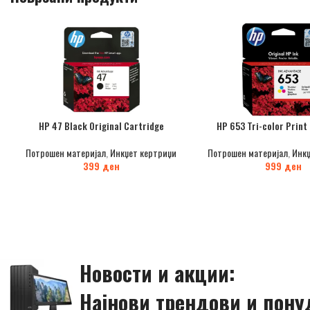
HP 47 Black Original Cartridge
HP 653 Tri-color Print
Потрошен материјал
,
Инкџет кертриџи
Потрошен материјал
,
Инкџ
399
ден
999
ден
Новости и акции:
Најнови трендови и пону