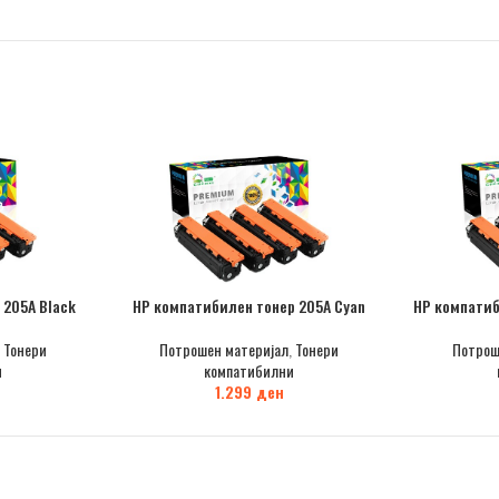
 205A Black
НР компатибилен тонер 205A Cyan
НР компатиб
,
Тонери
Потрошен материјал
,
Тонери
Потрош
и
компатибилни
1.299
ден