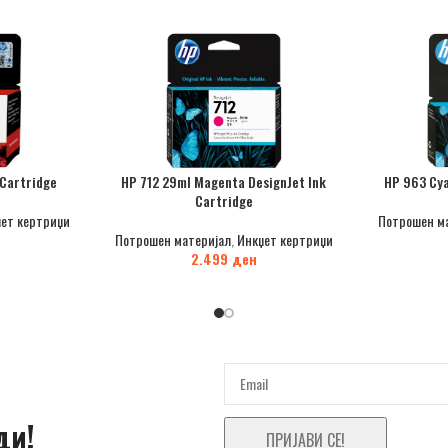
 Cartridge
HP 712 29ml Magenta DesignJet Ink
HP 963 Cya
Cartridge
ет кертриџи
Потрошен м
Потрошен материјал
,
Инкџет кертриџи
2.499
ден
ди!
ПРИЈАВИ СЕ!