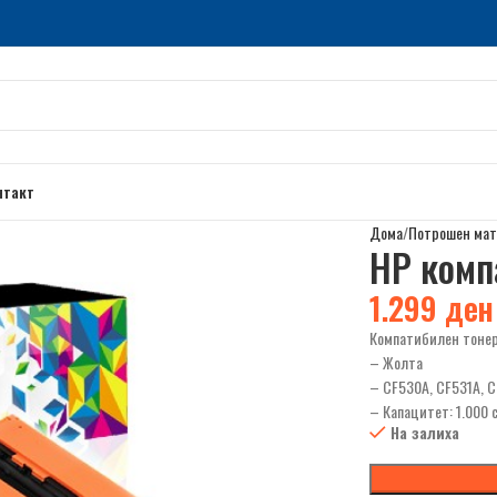
нтакт
Дома
Потрошен мат
НР комп
1.299
ден
Компатибилен тоне
– Жолта
– CF530A, CF531A, C
– Капацитет: 1.000 
На залиха