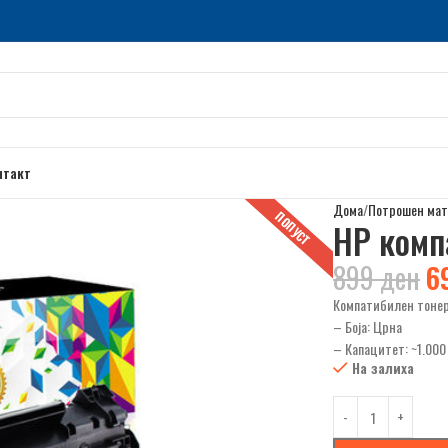
нтакт
Дома
Потрошен мат
ПОПУСТ
HP комп
899
ден
6
Компатибилен тонер
– Боја: Црна
– Капацитет: ~1.000
На залиха