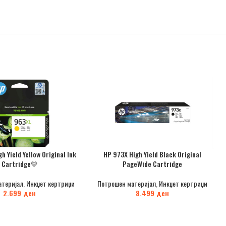
h Yield Yellow Original Ink
HP 973X High Yield Black Original
Cartridge💛
PageWide Cartridge
атеријал
,
Инкџет кертриџи
Потрошен материјал
,
Инкџет кертриџи
2.699
ден
8.499
ден