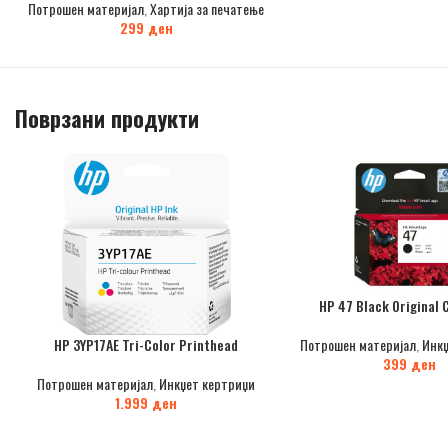
Потрошен материјал
,
Хартија за печатење
299
ден
Поврзани продукти
HP 47 Black Original 
HP 3YP17AE Tri-Color Printhead
Потрошен материјал
,
Инкџ
399
ден
Потрошен материјал
,
Инкџет кертриџи
1.999
ден