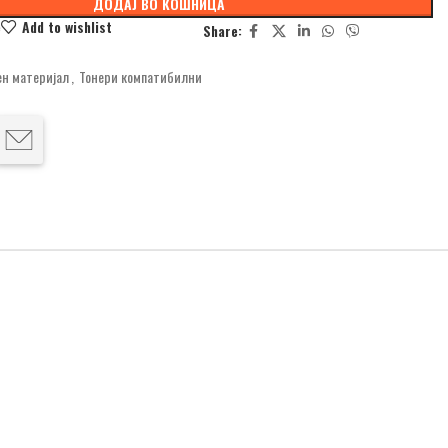
ДОДАЈ ВО КОШНИЦА
e
Add to wishlist
Share:
н материјал
,
Тонери компатибилни