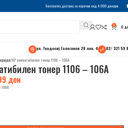
Бесплатна достава за нарачки над 4.000 денари
0
0
д
ул. Теодосиј Гологанов 28 лок. 4
02/ 321 59 
еријал
HP компатибилен тонер 1106 – 106A
атибилен тонер 1106 – 106A
99
ден
 106А