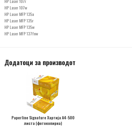
HP Laser 107r
HP Laser 107w
HP Laser MFP 135a
HP Laser MFP 135r
HP Laser MFP 135w
HP Laser MFP 137fnw
Додатоци за производот
Paperline Signature Хартија А4-500
листа (фотокопирна)