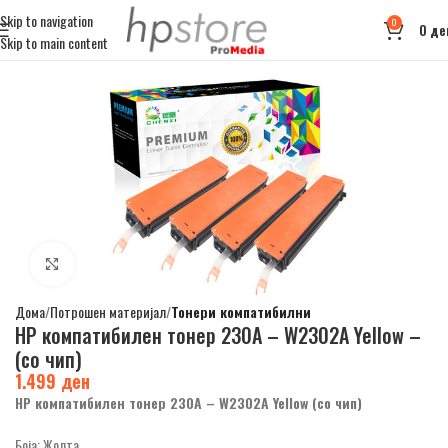
Skip to navigation
0
0
де
Skip to main content
Click to enlarge
Дома
Потрошен материјал
Тонери компатибилни
HP компатибилен тонер 230A – W2302A Yellow –
(со чип)
1.499
ден
HP компатибилен тонер 230A – W2302A Yellow (со чип)
Боја: Жолта