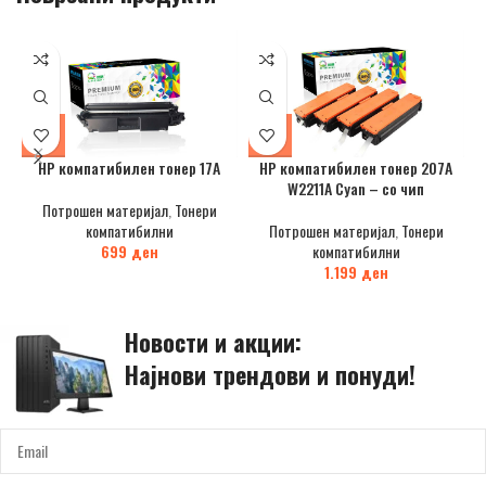
HP компатибилен тонер 17А
HP компатибилен тонер 207A
W2211A Cyan – со чип
Потрошен материјал
,
Тонери
компатибилни
Потрошен материјал
,
Тонери
699
ден
компатибилни
1.199
ден
Новости и акции:
Најнови трендови и понуди!