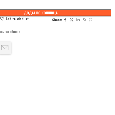
ДОДАЈ ВО КОШНИЦА
e
Add to wishlist
Share:
 компатибилни