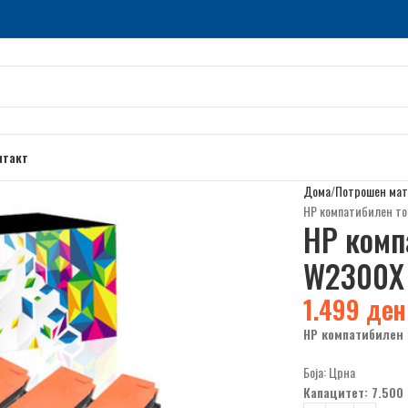
нтакт
Дома
Потрошен мат
HP компатибилен то
HP комп
W2300X 
1.499
ден
HP компатибилен 
Боја: Црна
Капацитет: 7.500