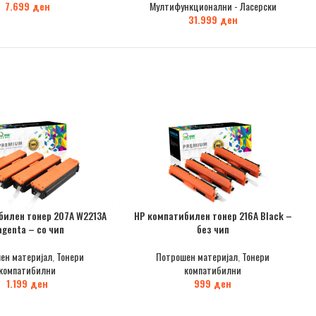
7.699
ден
Мултифункционални - Ласерски
31.999
ден
билен тонер 207A W2213A
HP компатибилен тонер 216A Black –
genta – со чип
без чип
ен материјал
,
Тонери
Потрошен материјал
,
Тонери
компатибилни
компатибилни
1.199
ден
999
ден