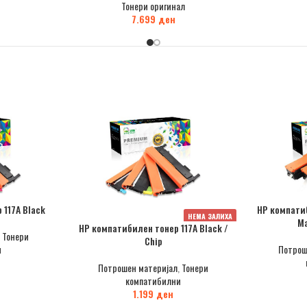
Тонери оригинал
7.699
ден
 117A Black
HP компати
НЕМА ЗАЛИХА
Ma
HP компатибилен тонер 117A Black /
,
Тонери
Chip
и
Потрош
Потрошен материјал
,
Тонери
компатибилни
1.199
ден