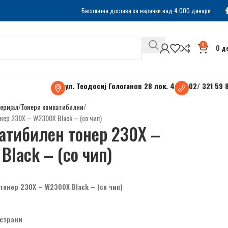
Бесплатна достава за нарачки над 4.000 денари
0
0
д
ул. Теодосиј Гологанов 28 лок. 4
02/ 321 59 
еријал
Тонери компатибилни
нер 230X – W2300X Black – (со чип)
атибилен тонер 230X –
Black – (со чип)
тонер 230X – W2300X Black – (со чип)
 страни