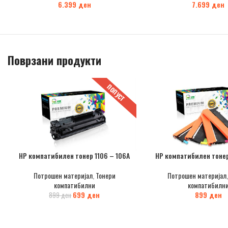
6.399
ден
7.699
ден
Поврзани продукти
ПОПУСТ
HP компатибилен тонер 1106 – 106A
HP компатибилен тонер
Потрошен материјал
,
Тонери
Потрошен материјал
компатибилни
компатибилн
699
ден
899
ден
899
ден