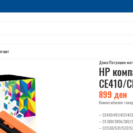
нтакт
Дома
Потрошен мат
HP комп
CE410/C
899
ден
Компатибилен тоне
– CE410/411/412/41
– CF380/381A/382/
– CC530/531/532/5