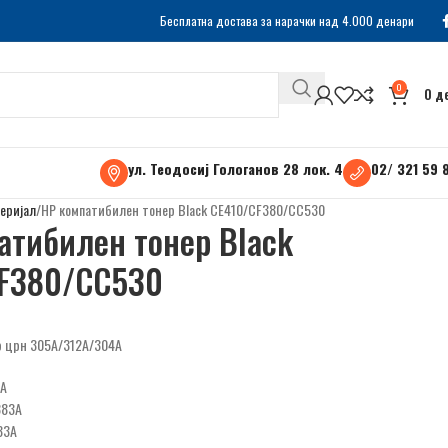
Бесплатна достава за нарачки над 4.000 денари
0
0
д
ул. Теодосиј Гологанов 28 лок. 4
02/ 321 59 
еријал
HP компатибилен тонер Black CE410/CF380/CC530
атибилен тонер Black
F380/CC530
р црн 305A/312А/304A
3A
383A
33A