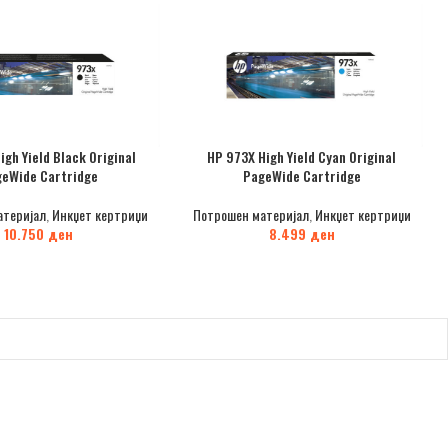
igh Yield Black Original
HP 973X High Yield Cyan Original
eWide Cartridge
PageWide Cartridge
атеријал
,
Инкџет кертриџи
Потрошен материјал
,
Инкџет кертриџи
10.750
ден
8.499
ден