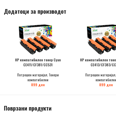
Додатоци за производот
HP компатибилен тонер Cyan
HP компатибилен тоне
CE411/CF381/CC531
CE413/CF383/CC
Потрошен материјал
,
Тонери
Потрошен материјал
компатибилни
компатибилн
899
ден
899
ден
Поврзани продукти