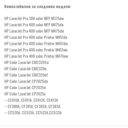
Компатибилни за следниве модели:
HP LaserJet Pro 300 color MFP M375nw
HP LaserJet Pro 400 color MFP M475dn
HP LaserJet Pro 400 color MFP M475dw
HP LaserJet Pro 400 color Printer M451dn
HP LaserJet Pro 400 color Printer M451dw
HP LaserJet Pro 400 color Printer M451nw
HP LaserJet Pro 400 color Printer M476nw
HP Color LaserJet CM2320fxi
HP Color LaserJet CM2320n
HP Color LaserJet CM2320nf
HP Color LaserJet CP2025dn
HP Color LaserJet CP2025n
HP Color LaserJet CP2025x
– CE410A, CE411A, CE412A, CE413A
– CF380A, CF381A, CF382A, CF383A
– CC530A, CC531A, CC532A,CC533A