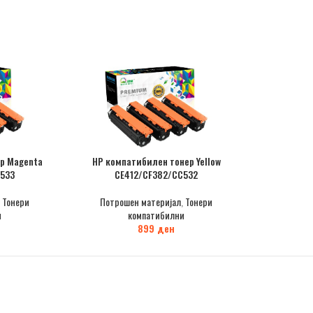
р Magenta
HP компатибилен тонер Yellow
533
CE412/CF382/CC532
,
Тонери
Потрошен материјал
,
Тонери
и
компатибилни
899
ден