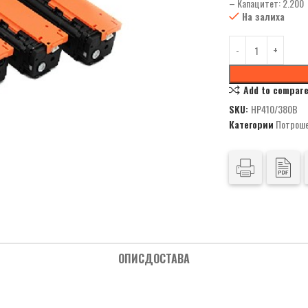
– Капацитет: 2.200
На залиха
Add to compar
SKU:
HP410/380B
Категории
Потроше
ОПИС
ДОСТАВА