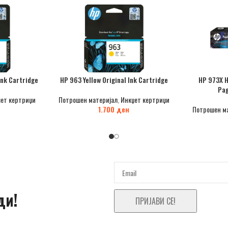
Ink Cartridge
HP 963 Yellow Original Ink Cartridge
HP 973X H
Pag
ет кертриџи
Потрошен материјал
,
Инкџет кертриџи
1.700
ден
Потрошен м
ди!
ПРИЈАВИ СЕ!