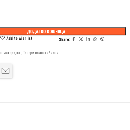
ДОДАЈ ВО КОШНИЦА
e
Add to wishlist
Share:
н материјал
,
Тонери компатибилни