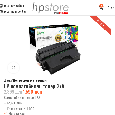
Skip to navigation
0
0
де
Skip to main content
ПОПУСТ
Click to enlarge
Дома
Потрошен материјал
HP компатибилен тонер 37A
2.399
ден
1.590
ден
Компатибилен тонер 37А
– Боја: Црна
– Капацитет: ~11.000
На залиха