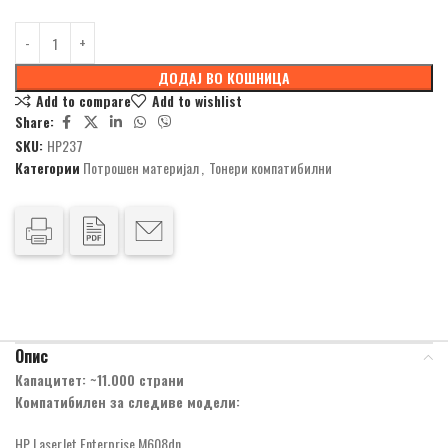
ДОДАЈ ВО КОШНИЦА
Add to compare
Add to wishlist
Share:
SKU:
HP237
Категории
Потрошен материјал
,
Тонери компатибилни
Опис
Капацитет: ~11.000 страни
Компатибилен за следиве модели:
HP LaserJet Enterprise M608dn