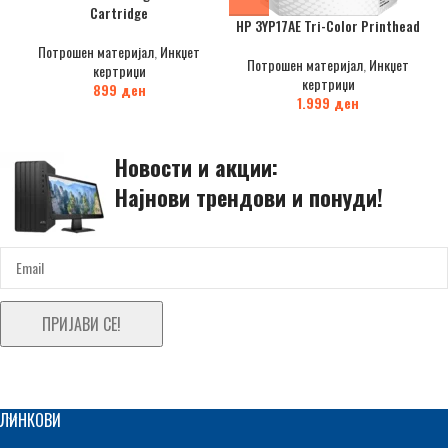
Cartridge
HP 3YP17AE Tri-Color Printhead
Потрошен материјал
,
Инкџет
Потрошен материјал
,
Инкџет
кертриџи
кертриџи
899
ден
1.999
ден
Новости и акции:
Најнови трендови и понуди!
ПРИЈАВИ СЕ!
ЛИНКОВИ