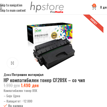
Skip to navigation
0
0
де
Skip to main content
ПОПУСТ
Click to enlarge
Дома
Потрошен материјал
HP компатибилен тонер CF289X – со чип
1.990
ден
1.490
ден
Компатибилен тонер 89X
– Боја: Црна
– Капацитет: ~12.000
На залиха