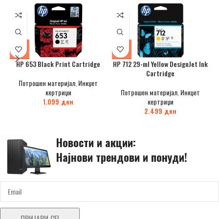
HP 653 Black Print Cartridge
HP 712 29-ml Yellow DesignJet Ink
Cartridge
Потрошен материјал
,
Инкџет
кертриџи
Потрошен материјал
,
Инкџет
1.099
ден
кертриџи
2.499
ден
Новости и акции:
Најнови трендови и понуди!
ПРИЈАВИ СЕ!