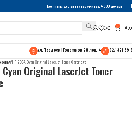
Бесплатна достава за нарачки над 4.000 денари
0
0
д
ул. Теодосиј Гологанов 28 лок. 4
02/ 321 59 
еријал
HP 205A Cyan Original LaserJet Toner Cartridge
Cyan Original LaserJet Toner
e
н