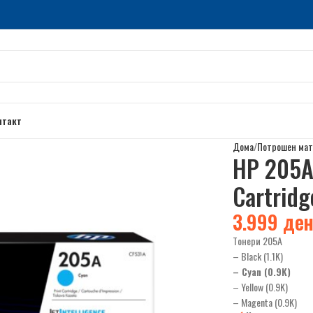
нтакт
Дома
Потрошен мат
HP 205A 
Cartridg
3.999
де
Tонери 205А
– Black (1.1K)
– Cyan (0.9K)
– Yellow (0.9K)
– Magenta (0.9K)