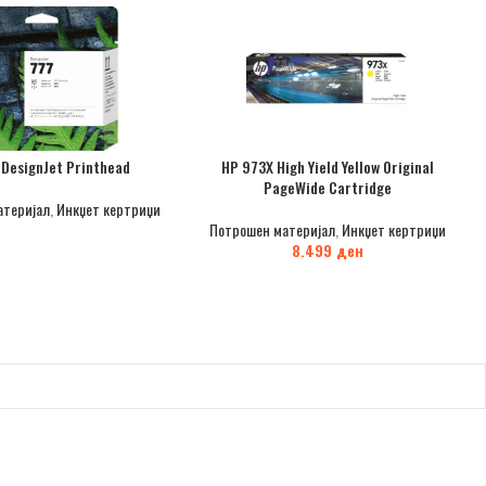
 DesignJet Printhead
HP 973X High Yield Yellow Original
PageWide Cartridge
атеријал
,
Инкџет кертриџи
Потрошен материјал
,
Инкџет кертриџи
8.499
ден