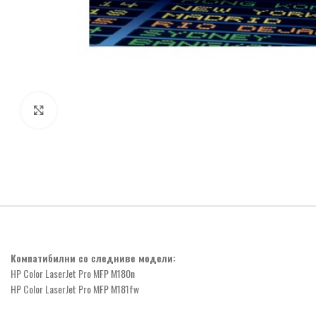
Click to enlarge
Компатибилни со следниве модели:
HP Color LaserJet Pro MFP M180n
HP Color LaserJet Pro MFP M181fw