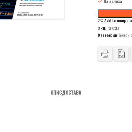
На залиха
Add to compar
SKU:
CF531A
Категории
Тонери 
ОПИС
ДОСТАВА