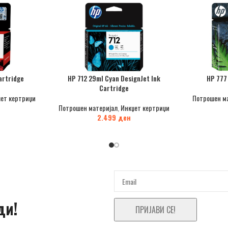
artridge
HP 712 29ml Cyan DesignJet Ink
HP 777
Cartridge
ет кертриџи
Потрошен м
Потрошен материјал
,
Инкџет кертриџи
2.499
ден
ди!
ПРИЈАВИ СЕ!