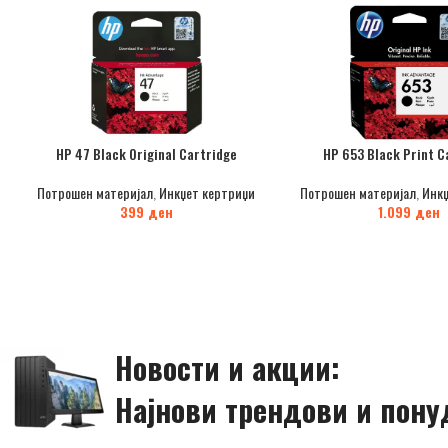
HP 47 Black Original Cartridge
HP 653 Black Print C
Потрошен материјал
,
Инкџет кертриџи
Потрошен материјал
,
Инкџ
399
ден
1.099
ден
Новости и акции:
Најнови трендови и пону