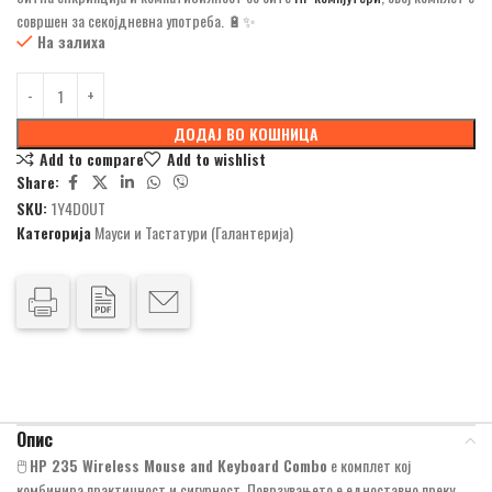
совршен за секојдневна употреба. 🔋✨
На залиха
ДОДАЈ ВО КОШНИЦА
Add to compare
Add to wishlist
Share:
SKU:
1Y4D0UT
Категорија
Мауси и Тастатури (Галантерија)
Опис
🖱️
HP 235 Wireless Mouse and Keyboard Combo
е комплет кој
комбинира практичност и сигурност. Поврзувањето е едноставно преку