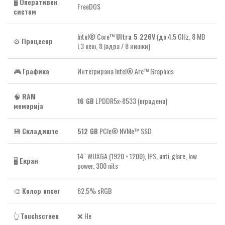
🖥️
Оперативен
FreeDOS
систем
Intel® Core™
Ultra 5 226V
(до 4.5 GHz, 8 MB
⚙️
Процесор
L3 кеш, 8 јадра / 8 нишки)
🎮
Графика
Интегрирана Intel® Arc™ Graphics
🧠
RAM
16 GB
LPDDR5x-8533 (вградена)
меморија
💾
Складиште
512 GB
PCIe® NVMe™ SSD
14″ WUXGA (1920 × 1200), IPS, anti-glare, low
🖥️
Екран
power, 300 nits
🎨
Колор опсег
62.5% sRGB
👆
Touchscreen
❌ Не