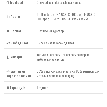
🖱️
Touchpad
Clickpad со multi-touch поддршка
2× Thunderbolt™ 4 USB-C (40Gbps); 1× USB-C
🔌
Порти
(10Gbps); HDMI 2.1; USB-A; аудио комбо
🔋
Полнач
65W USB-C адаптер
🔐
Безбедност
Читач за отпечаток од прст
Термален сензор; Hall сензор; сензор за
🌡️
Сензори
амбиентално светло
🌱
Еколошки
50% рециклирана пластика; 80% рециклиран
карактеристики
метал; sustainable packaging
🛡️
Гаранција
1 година