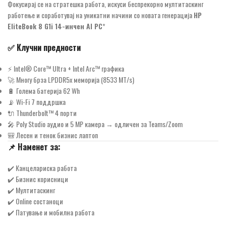
Фокусирај се на стратешка работа, искуси беспрекорно мултитаскинг
работење и соработувај на уникатни начини со новата генерација
HP
EliteBook 8 G1i 14-инчен AI PC
*
✅ Клучни предности
⚡ Intel® Core™ Ultra + Intel Arc™ графика
🚀 Многу брза LPDDR5x меморија (8533 MT/s)
🔋 Голема батерија 62 Wh
📡 Wi-Fi 7 поддршка
🔌 Thunderbolt™ 4 порти
🎤 Poly Studio аудио и 5 MP камера → одличен за Teams/Zoom
🎒 Лесен и тенок бизнис лаптоп
📌 Наменет за:
✔️ Канцелариска работа
✔️ Бизнис корисници
✔️ Мултитаскинг
✔️ Online состаноци
✔️ Патување и мобилна работа