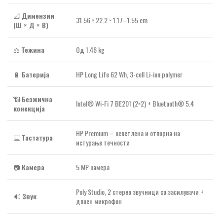
📐
Димензии
31.56 × 22.2 × 1.17–1.55 cm
(Ш × Д × В)
⚖️
Тежина
Од 1.46 kg
🔋
Батерија
HP Long Life 62 Wh, 3-cell Li-ion polymer
📶
Безжична
Intel® Wi-Fi 7 BE201 (2×2) + Bluetooth® 5.4
конекција
HP Premium – осветлена и отпорна на
⌨️
Тастатура
истурање течности
📷
Камера
5 MP камера
Poly Studio, 2 стерео звучници со засилувачи +
🔊
Звук
двоен микрофон