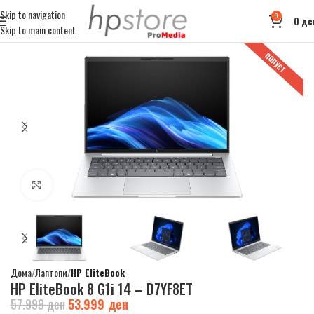
Skip to navigation
0
0
де
Skip to main content
ПОПУСТ
Click to enlarge
Дома
Лаптопи
HP EliteBook
HP EliteBook 8 G1i 14 – D7YF8ET
57.999
ден
53.999
ден