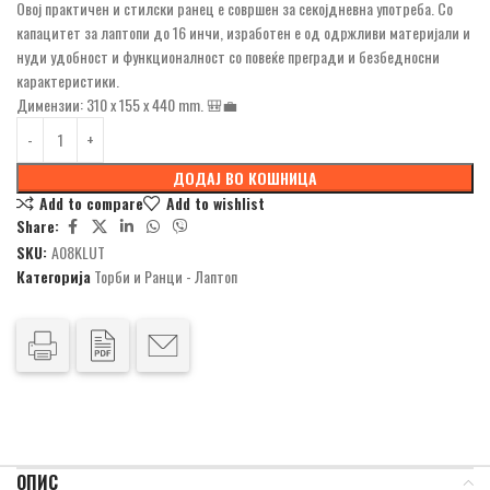
Овој практичен и стилски ранец е совршен за секојдневна употреба. Со
капацитет за лаптопи до 16 инчи, изработен е од одржливи материјали и
нуди удобност и функционалност со повеќе прегради и безбедносни
карактеристики.
Димензии: 310 x 155 x 440 mm. 🎒💼
ДОДАЈ ВО КОШНИЦА
Add to compare
Add to wishlist
Share:
SKU:
A08KLUT
Категорија
Торби и Ранци - Лаптоп
ОПИС