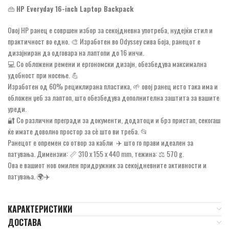
👜
HP Everyday 16-inch Laptop Backpack
Овој HP ранец е совршен избор за секојдневна употреба, нудејќи стил и
практичност во едно. 🎨 Изработен во Odyssey сива боја, ранецот е
дизајниран да одговара на лаптопи до 16 инчи.
💻 Со обложени ремени и ергономски дизајн, обезбедува максимална
удобност при носење. 💪
Изработен од 60% рециклирана пластика, 🌱 овој ранец исто така има и
обложен џеб за лаптоп, што обезбедува дополнителна заштита за вашите
уреди.
🔐 Со различни прегради за документи, додатоци и брз пристап, секогаш
ќе имате доволно простор за сè што ви треба. 📂
Ранецот е опремен со отвор за кабли ✈️ што го прави идеален за
патувања. Димензии: 📏 310 x 155 x 440 mm, тежина: ⚖️ 570 g.
Ова е вашиот нов омилен придружник за секојдневните активности и
патувања. 🌍✈️
КАРАКТЕРИСТИКИ
ДОСТАВА