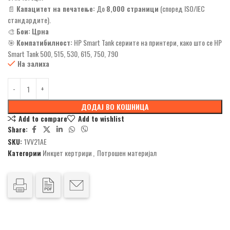
📄
Капацитет на печатење:
До
8,000 страници
(според ISO/IEC
стандардите).
🎨
Бои:
Црна
🎯
Компатибилност:
HP Smart Tank сериите на принтери, како што се HP
Smart Tank 500, 515, 530, 615, 750, 790
На залиха
ДОДАЈ ВО КОШНИЦА
Add to compare
Add to wishlist
Share:
SKU:
1VV21AE
Категории
Инкџет кертриџи
,
Потрошен материјал