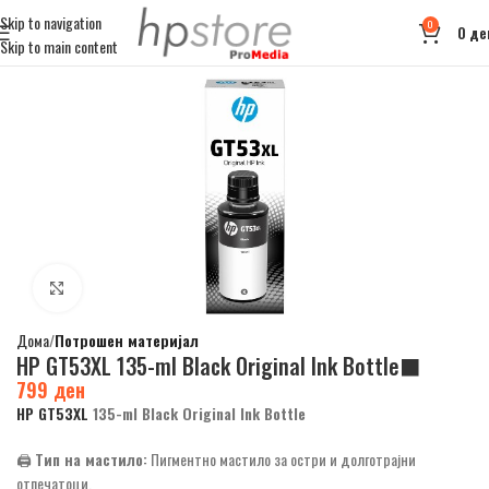
Skip to navigation
0
0
де
Skip to main content
Click to enlarge
Дома
Потрошен материјал
HP GT53XL 135-ml Black Original Ink Bottle⬛
799
ден
HP GT53XL
135-ml Black Original Ink Bottle
🖨️
Тип на мастило:
Пигментно мастило за остри и долготрајни
отпечатоци.