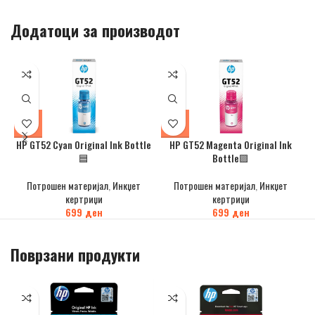
Додатоци за производот
HP GT52 Cyan Original Ink Bottle
HP GT52 Magenta Original Ink
H
🟦
Bottle🟪
Потрошен материјал
,
Инкџет
Потрошен материјал
,
Инкџет
кертриџи
кертриџи
699
ден
699
ден
Поврзани продукти