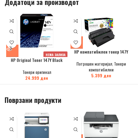
Додатоци за производот
HP компатибилен тонер 147Y
НЕМА ЗАЛИХА
HP Original Toner 147Y Black
Потрошен материјал
,
Тонери
компатибилни
Тонери оригинал
5.399
ден
24.999
ден
Поврзани продукти