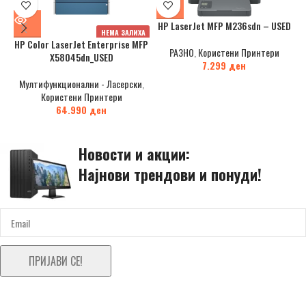
HP LaserJet MFP M236sdn – USED
НЕМА ЗАЛИХА
HP Color LaserJet Enterprise MFP
РАЗНО
,
Користени Принтери
X58045dn_USED
7.299
ден
Мултифункционални - Ласерски
,
Користени Принтери
64.990
ден
Новости и акции:
Најнови трендови и понуди!
ПРИЈАВИ СЕ!