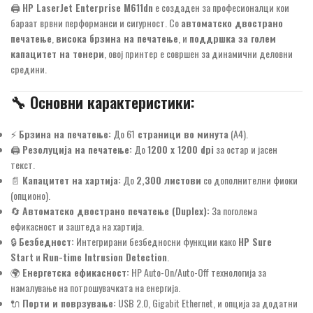
🖨️
HP LaserJet Enterprise M611dn
е создаден за професионалци кои
бараат врвни перформанси и сигурност. Со
автоматско двострано
печатење
,
висока брзина на печатење
, и
поддршка за голем
капацитет на тонери
, овој принтер е совршен за динамични деловни
средини.
🔧
Основни карактеристики:
⚡
Брзина на печатење:
До 61
страници во минута
(A4).
🖨️
Резолуција на печатење:
До
1200 x 1200 dpi
за остар и јасен
текст.
📄
Капацитет на хартија:
До
2,300 листови
со дополнителни фиоки
(опционо).
🔄
Автоматско двострано печатење (Duplex):
За поголема
ефикасност и заштеда на хартија.
🔒
Безбедност:
Интегрирани безбедносни функции како
HP Sure
Start
и
Run-time Intrusion Detection
.
🌍
Енергетска ефикасност:
HP Auto-On/Auto-Off технологија за
намалување на потрошувачката на енергија.
🔌
Порти и поврзување:
USB 2.0, Gigabit Ethernet, и опција за додатни