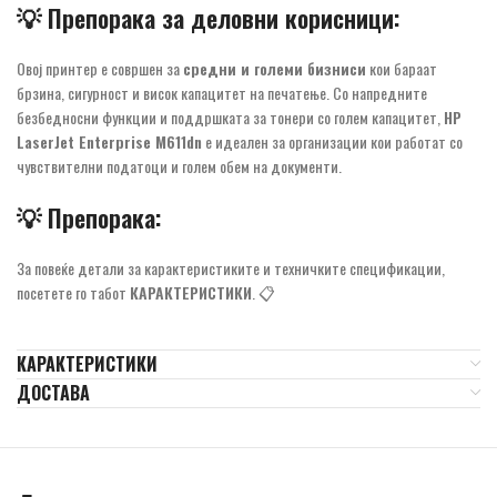
💡
Препорака за деловни корисници:
Овој принтер е совршен за
средни и големи бизниси
кои бараат
брзина, сигурност и висок капацитет на печатење. Со напредните
безбедносни функции и поддршката за тонери со голем капацитет,
HP
LaserJet Enterprise M611dn
е идеален за организации кои работат со
чувствителни податоци и голем обем на документи.
💡
Препорака:
За повеќе детали за карактеристиките и техничките спецификации,
посетете го табот
КАРАКТЕРИСТИКИ
. 📋
КАРАКТЕРИСТИКИ
ДОСТАВА