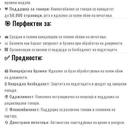
мрежни модули.
🖤
Поддршка за тонери:
Компатибилен со тонери со капацитет
до
50,000 страници
, што е идеално за голем обем на печатење.
🎯
Перфектен за:
💼 Средни и големи канцеларии со големи обеми на печатење.
📊 Бизниси кои бараат сигурност и брзина при обработка на документи.
🏢 Организации со високи стандарди за безбедност на податоците.
✅
Предности:
🖨️
Неверојатна брзина:
Идеален за брзо обработување на голем обем
на документи.
🔒
Напредна безбедност:
Заштита на податоците и уредот од хакерски
напади.
🌍
Одржливост:
Намалена потрошувачка на енергија и поддршка за
рециклирани тонери.
📄
Флексибилност:
Поддршка за различни типови и големини на
хартија.
🔄
Двострано печатење:
Автоматско заштедување на време и ресурси.