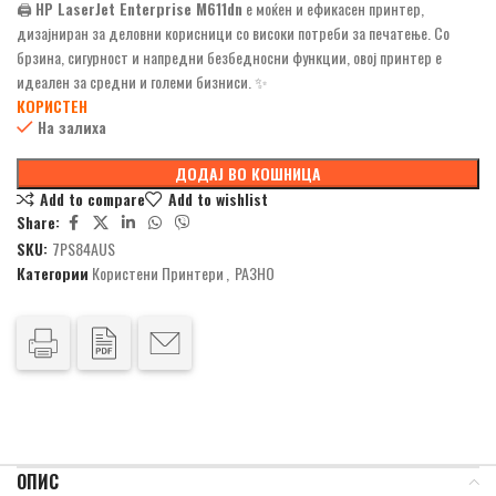
🖨️
HP LaserJet Enterprise M611dn
е моќен и ефикасен принтер,
дизајниран за деловни корисници со високи потреби за печатење. Со
брзина, сигурност и напредни безбедносни функции, овој принтер е
идеален за средни и големи бизниси. ✨
КОРИСТЕН
На залиха
ДОДАЈ ВО КОШНИЦА
Add to compare
Add to wishlist
Share:
SKU:
7PS84AUS
Категории
Користени Принтери
,
РАЗНО
ОПИС