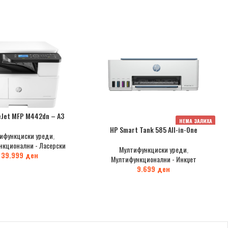
eJet MFP M442dn – A3
НЕМА ЗАЛИХА
HP Smart Tank 585 All-in-One
ифункциски уреди
,
нкционални - Ласерски
Мултифункциски уреди
,
39.999
ден
Мултифункционални - Инкџет
9.699
ден