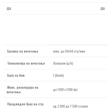
ДА
ДА
Брзина на печатење
макс. до 50/А4 стр/мин
Технологија на печатење
Ласерски (ц/б)
Број на бои
1 (black)
Макс. резолуција на
до 1200 х 1200 dpi
печатење
Предвиден број на стр.
од 2.000 до 7.500 страни