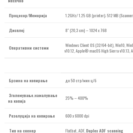
месечно
Процесор/Меморија
1.2GHz/ 1.25 GB (printer); 512 MB (Scanner
Дисплеј
8″ (20,3 cm) – 1024 x 768
Windows Client OS (32/64-bit), Win10, Win8
Оперативни системи
v10.12, Apple® macOS High Sierra v10.13, 
Брзина на копирање
до 50 стр/мин ц/б
Зголемување.намалување
25% – 400%
на копија
Резолуција на копирање
600 х 6000 dpi
Тип на скенер
Flatbat, ADF,
Duplex ADF scanning