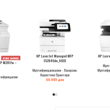
HP LaserJet Managed MFP
HP Lasr
НЕМА ЗАЛИХА
E52645dn_USED
FP M281fw –
Мулт
Мултифункционални - Ласерски
,
Мултифу
Користени Принтери
тифункциски
46.999
ден