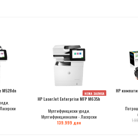
se M528dn
HP компати
НЕМА ЗАЛИХА
HP LaserJet Enterprise MFP M635h
реди
,
Ласерски
Потрош
Мултифункциски уреди
,
Мултифункционални - Ласерски
1.9
139.999
ден