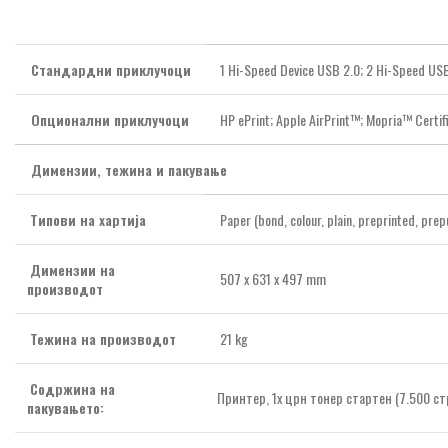
Можности за поврзување
Стандардни приклучоци
1 Hi-Speed Device USB 2.0; 2 Hi-Speed USB 2
Опционални приклучоци
HP ePrint; Apple AirPrint™; Mopria™ Certif
Димензии, тежина и пакување
Типови на хартија
Paper (bond, colour, plain, preprinted, pre
Димензии на
507 x 631 x 497 mm
производот
Тежина на производот
21 kg
Содржина на
Принтер, 1х црн тонер стартен (7.500 ст
пакувањето: