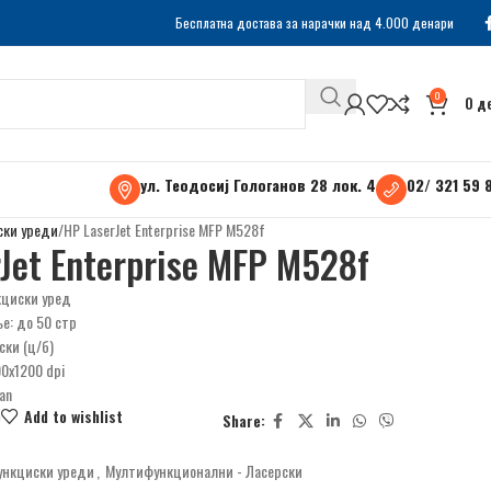
Бесплатна достава за нарачки над 4.000 денари
0
0
д
ул. Теодосиј Гологанов 28 лок. 4
02/ 321 59 
ки уреди
HP LaserJet Enterprise MFP M528f
Jet Enterprise MFP M528f
кциски уред
е: до 50 стр
ски (ц/б)
00х1200 dpi
can
e
Add to wishlist
Share:
нкциски уреди
,
Мултифункционални - Ласерски