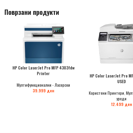
Поврзани продукти
HP Color LaserJet Pro MFP 4303fdw
Printer
HP Color LaserJet Pro M
USED
Мултифункционални - Ласерски
39.999
ден
Користени Принтери
,
Мул
уреди
12.499
ден