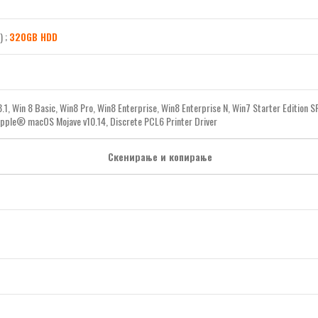
) ;
320GB HDD
.1, Win 8 Basic, Win8 Pro, Win8 Enterprise, Win8 Enterprise N, Win7 Starter Edition
Apple® macOS Mojave v10.14, Discrete PCL6 Printer Driver
Скенирање и копирање