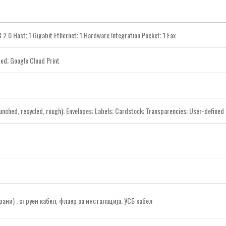
.0 Host; 1 Gigabit Ethernet; 1 Hardware Integration Pocket; 1 Fax
ied; Google Cloud
Print
punched, recycled, rough); Envelopes; Labels; Cardstock; Transparencies; User-defined
рани) , струен кабел, флаер за инсталација, УСБ кабел