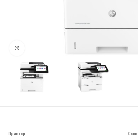
Click to enlarge
Принтер
Скен