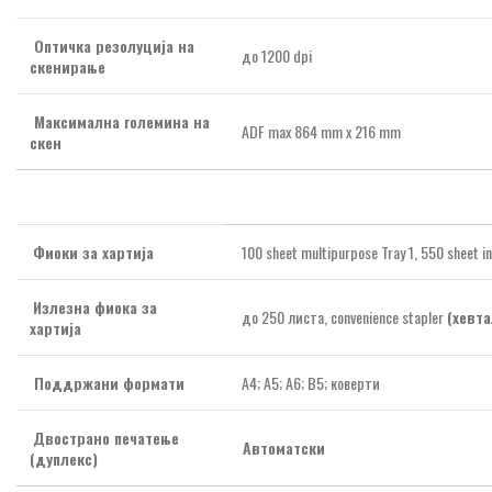
Оптичка резолуција на
до 1200 dpi
скенирање
Максимална големина на
ADF max 864 mm x 216 mm
скен
Фиоки за хартија
100 sheet multipurpose Tray 1, 550 sheet in
Излезна фиока за
до 250 листа, convenience stapler
(хевта
хартија
Поддржани формати
A4; A5; A6; B5; коверти
Двострано печатење
Автоматски
(дуплекс)