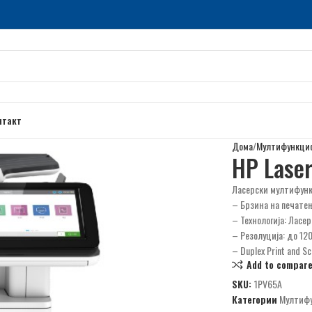
нтакт
Дома
Мултифункцис
HP Laser
Ласерски мултифун
– Брзина на печатењ
– Технологија: Ласер
– Резолуција: до 12
– Duplex Print and S
Add to compar
SKU:
1PV65A
Категории
Мултифу