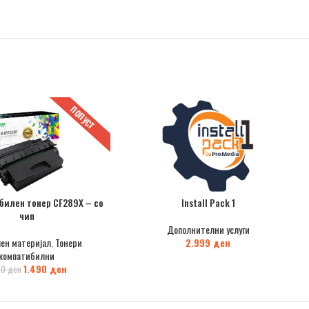
ПОПУСТ
билен тонер CF289X – со
Install Pack 1
чип
Дополнителни услуги
ен материјал
,
Тонери
2.999
ден
компатибилни
1.490
ден
90
ден