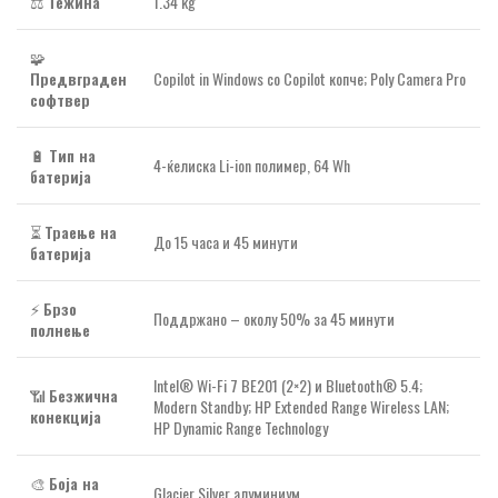
⚖️
Тежина
1.34 kg
🧩
Предвграден
Copilot in Windows со Copilot копче; Poly Camera Pro
софтвер
🔋
Тип на
4-ќелиска Li-ion полимер, 64 Wh
батерија
⏳
Траење на
До 15 часа и 45 минути
батерија
⚡
Брзо
Поддржано – околу 50% за 45 минути
полнење
Intel® Wi-Fi 7 BE201 (2×2) и Bluetooth® 5.4;
📶
Безжична
Modern Standby; HP Extended Range Wireless LAN;
конекција
HP Dynamic Range Technology
🎨
Боја на
Glacier Silver алуминиум