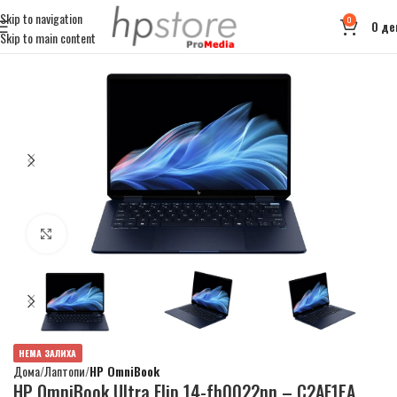
Skip to navigation
0
0
де
Skip to main content
Click to enlarge
НЕМА ЗАЛИХА
Дома
Лаптопи
HP OmniBook
HP OmniBook Ultra Flip 14-fh0022nn – C2AF1EA