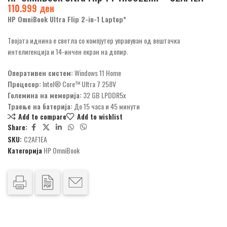
110.999
ден
HP OmniBook Ultra Flip 2-in-1 Laptop*
Твојата иднина е светла со компјутер управуван од вештачка
интелигенција и 14-инчен екран на допир.
Оперативен систем:
Windows 11 Home
Процесор:
Intel® Core™ Ultra 7 258V
Големина на меморија:
32 GB LPDDR5x
Траење на батерија:
До 15 часа и 45 минути
Add to compare
Add to wishlist
Share:
SKU:
C2AF1EA
Категорија
HP OmniBook