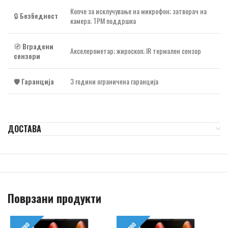
Копче за исклучување на микрофон; затворач на
🔒
Безбедност
камера; TPM поддршка
🧭
Вградени
Акселерометар; жироскоп; IR термален сензор
сензори
🛡️
Гаранција
3 години ограничена гаранција
ДОСТАВА
Поврзани продукти
НОВО
НОВО