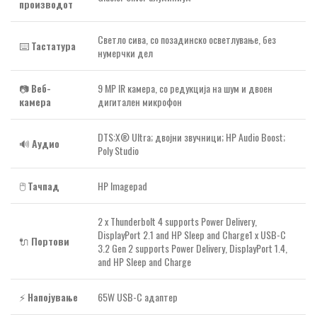
производот
Светло сива, со позадинско осветлување, без
⌨️
Тастатура
нумерчки дел
📷
Веб-
9 MP IR камера, со редукција на шум и двоен
камера
дигитален микрофон
DTS:X® Ultra; двојни звучници; HP Audio Boost;
🔊
Аудио
Poly Studio
🖱️
Тачпад
HP Imagepad
2 x Thunderbolt 4 supports Power Delivery,
DisplayPort 2.1 and HP Sleep and Charge1 x USB-C
🔌
Портови
3.2 Gen 2 supports Power Delivery, DisplayPort 1.4,
and HP Sleep and Charge
⚡
Напојување
65W USB-C адаптер