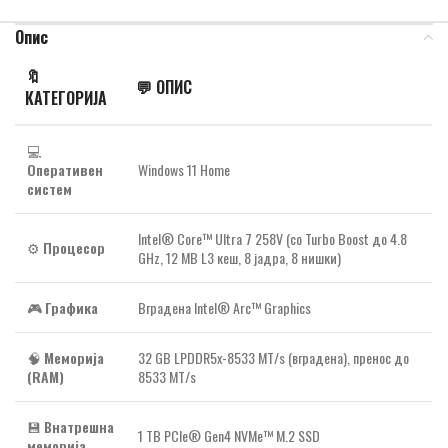
Опис
🔖
💬
ОПИС
КАТЕГОРИЈА
💻
Оперативен
Windows 11 Home
систем
Intel® Core™ Ultra 7 258V (со Turbo Boost до 4.8
⚙️
Процесор
GHz, 12 MB L3 кеш, 8 јадра, 8 нишки)
🎮
Графика
Вградена Intel® Arc™ Graphics
🧠
Меморија
32 GB LPDDR5x-8533 MT/s (вградена), пренос до
(RAM)
8533 MT/s
💾
Внатрешна
1 TB PCIe® Gen4 NVMe™ M.2 SSD
меморија