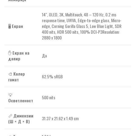
14″, OLED, 3K, Multitouch, 48 – 120 Hz, 0.2 ms
response time, UWVA, Edge-to-edge glass, Micro-
🖥️
Екран
edge, Corning Gorilla Glass 5, Low Blue Light, SDR
400 nits, HDR 500 nits, 100% DCI-P3Resolution:
2880 x 1800
✋
Екран на
Да
допир
🎨
Колор
62.5% sRGB
гамат
💡
500 nits
Осветленост
📏
Димензии
31.37 x 21.62 x 1.49 cm
(Ш × Д × В)