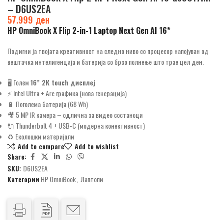
– D6US2EA
57.999
ден
HP OmniBook X Flip 2-in-1 Laptop Next Gen AI 16*
Подигни ја твојата креативност на следно ниво со процесор напојуван од
вештачка интелигенција и батерија со брзо полнење што трае цел ден.
🖥️ Голем
16” 2K touch дисплеј
⚡ Intel Ultra + Arc графика (нова генерација)
🔋 Поголема батерија (68 Wh)
🎥 5 MP IR камера – одлична за видео состаноци
🔌 Thunderbolt 4 + USB-C (модерна конективност)
♻️ Еколошки материјали
Add to compare
Add to wishlist
Share:
SKU:
D6US2EA
Категории
HP OmniBook
,
Лаптопи