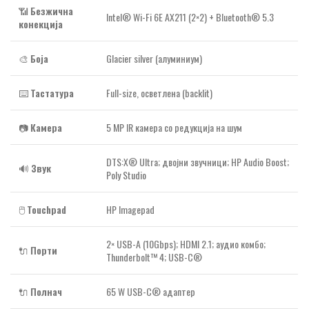
📶
Безжична
Intel® Wi-Fi 6E AX211 (2×2) + Bluetooth® 5.3
конекција
🎨
Боја
Glacier silver (алуминиум)
⌨️
Тастатура
Full-size, осветлена (backlit)
📷
Камера
5 MP IR камера со редукција на шум
DTS:X® Ultra; двојни звучници; HP Audio Boost;
🔊
Звук
Poly Studio
🖱️
Touchpad
HP Imagepad
2× USB-A (10Gbps); HDMI 2.1; аудио комбо;
🔌
Порти
Thunderbolt™ 4; USB-C®
🔌
Полнач
65 W USB-C® адаптер