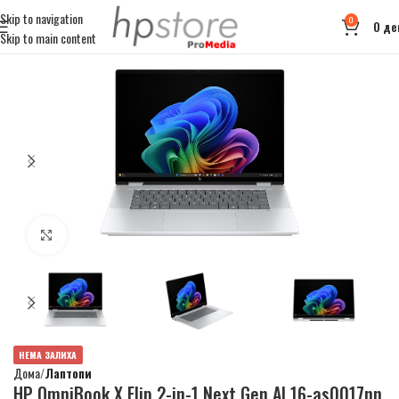
Skip to navigation
0
0
де
Skip to main content
Click to enlarge
НЕМА ЗАЛИХА
Дома
Лаптопи
HP OmniBook X Flip 2-in-1 Next Gen AI 16-as0017nn