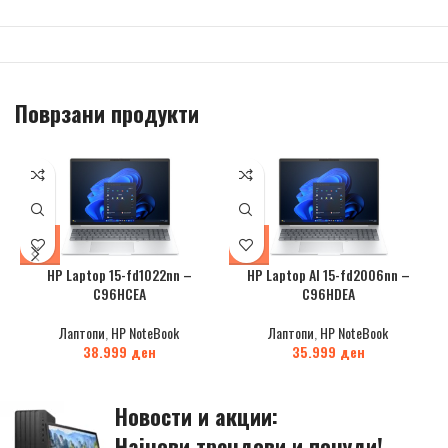
Поврзани продукти
HP Laptop 15-fd1022nn –
HP Laptop AI 15-fd2006nn –
C96HCEA
C96HDEA
Лаптопи
,
HP NoteBook
Лаптопи
,
HP NoteBook
38.999
ден
35.999
ден
Новости и акции:
Најнови трендови и понуди!