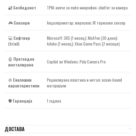
🔐
Безбедност
TPM; копче за mute микрофон; shutter за камера
🎮
Сензори
Акцелерометар; жироскоп; IR термален сензор
💻
Софтвер
Microsoft 365 (1 месец); McAfee (30 дена);
(trial)
Adobe (1 месец); Xbox Game Pass (2 месеци)
🤖
Претходно
Copilot во Windows; Poly Camera Pro
инсталирано
♻️
Еколошки
Рециклирана пластика и метал; ocean-bound
карактеристики
материјали
🛡️
Гаранција
1 година
ДОСТАВА