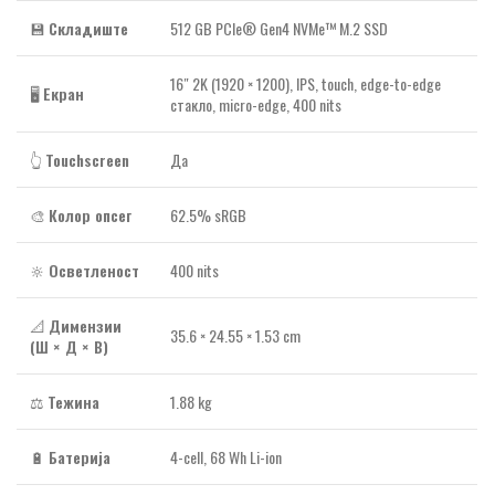
💾
Складиште
512 GB PCIe® Gen4 NVMe™ M.2 SSD
16″ 2K (1920 × 1200), IPS, touch, edge-to-edge
🖥️
Екран
стакло, micro-edge, 400 nits
👆
Touchscreen
Да
🎨
Колор опсег
62.5% sRGB
🔆
Осветленост
400 nits
📐
Димензии
35.6 × 24.55 × 1.53 cm
(Ш × Д × В)
⚖️
Тежина
1.88 kg
🔋
Батерија
4-cell, 68 Wh Li-ion