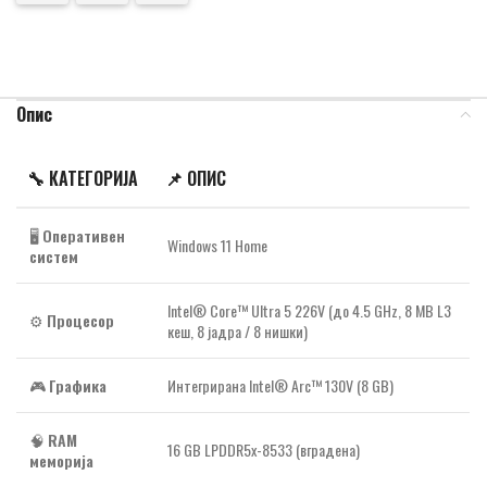
Опис
🔧
КАТЕГОРИЈА
📌
ОПИС
🖥️
Оперативен
Windows 11 Home
систем
Intel® Core™ Ultra 5 226V (до 4.5 GHz, 8 MB L3
⚙️
Процесор
кеш, 8 јадра / 8 нишки)
🎮
Графика
Интегрирана Intel® Arc™ 130V (8 GB)
🧠
RAM
16 GB LPDDR5x-8533 (вградена)
меморија