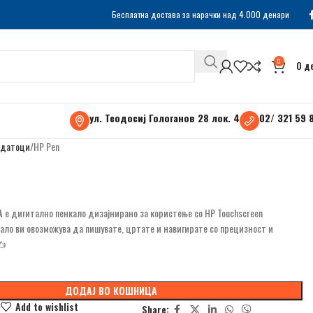
Бесплатна достава за нарачки над 4.000 денари
0
0
д
ул. Теодосиј Гологанов 28 лок. 4
02/ 321 59 
датоци
HP Pen
A
е дигитално пенкало дизајнирано за користење со HP Touchscreen
кало ви овозможува да пишувате, цртате и навигирате со прецизност и
✍️
ДОДАЈ ВО КОШНИЦА
e
Add to wishlist
Share: