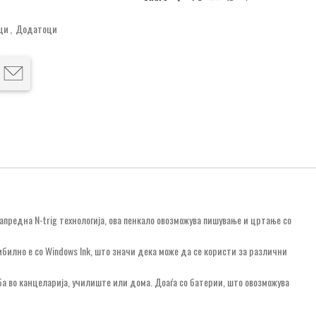
ци
,
Додатоци
редна N-trig технологија, ова пенкало овозможува пишување и цртање со
илно е со Windows Ink, што значи дека може да се користи за различни
еба во канцеларија, училиште или дома. Доаѓа со батерии, што овозможува