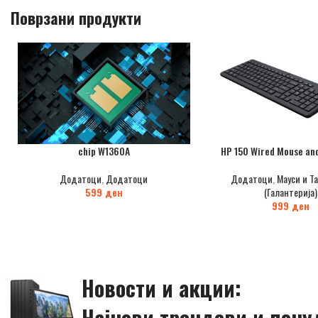
Поврзани продукти
chip W1360A
HP 150 Wired Mouse an
Додатоци
,
Додатоци
Додатоци
,
Мауси и Т
599
ден
(Галантерија)
999
ден
Новости и акции:
Најнови трендови и пону