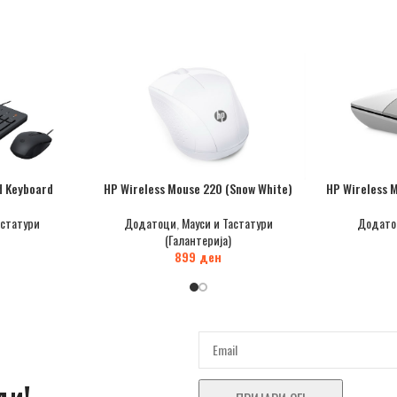
d Keyboard
HP Wireless Mouse 220 (Snow White)
HP Wireless 
астатури
Додатоци
,
Мауси и Тастатури
Додато
(Галантерија)
899
ден
ди!