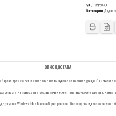
SKU:
1МР94АА
Категории
Додато
ОПИС
ДОСТАВА
бараат прецизност и контролирано пишување на нивните уреди. Со неговата нап
да се постигне природен и реалистичен ефект при пишување и цртање. Компатиб
ддржуваат Windows Ink и Microsoft pen protocol. Ова го прави идеално за употр