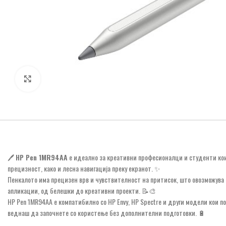
Click to enlarge
🖊️
HP Pen 1MR94AA
е идеално за креативни професионалци и студенти кои 
прецизност, како и лесна навигација преку екранот. ✨
Пенкалото има прецизен врв и чувствителност на притисок, што овозможува 
апликации, од белешки до креативни проекти. 📝🎨
HP Pen 1MR94AA е компатибилно со HP Envy, HP Spectre и други модели кои по
веднаш да започнете со користење без дополнителни подготовки. 🔋