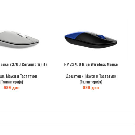
Mouse Z3700 Ceramic White
HP Z3700 Blue Wireless Mouse
ци
,
Мауси и Тастатури
Додатоци
,
Мауси и Тастатури
(Галантерија)
(Галантерија)
999
ден
999
ден