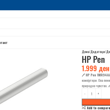
нтакт
Дома
Додатоци
До
HP Pen
1.999
ден
🖊️
HP Pen 1MR94A
компјутери. Ова пен
природно чувство. 
Add to compar