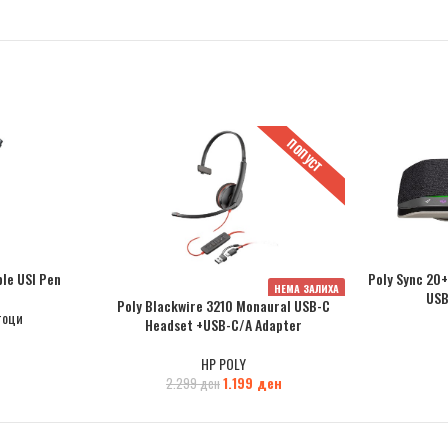
ПОПУСТ
le USI Pen
Poly Sync 20+
НЕМА ЗАЛИХА
USB
Poly Blackwire 3210 Monaural USB-C
тоци
Headset +USB-C/A Adapter
HP POLY
1.199
ден
2.299
ден