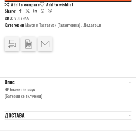
Add to compare
Add to wishlist
Share:
SKU:
V0L79AA
Категории
Мауси и Тастатури (Галантерија)
,
Додатоци
Опис
HP безжичен маус
(Батерии се вклучени)
ДОСТАВА