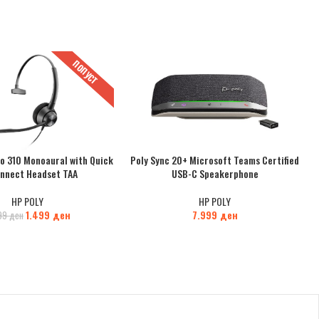
ПОПУСТ
o 310 Monoaural with Quick
Poly Sync 20+ Microsoft Teams Certified
onnect Headset TAA
USB-C Speakerphone
HP POLY
HP POLY
1.499
ден
7.999
ден
99
ден