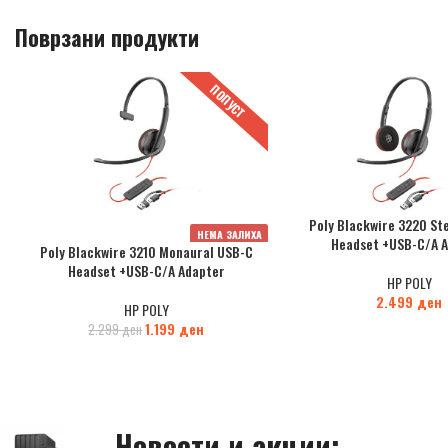
Поврзани продукти
ПОПУСТ
Poly Blackwire 3220 St
НЕМА ЗАЛИХА
Headset +USB-C/A 
Poly Blackwire 3210 Monaural USB-C
Headset +USB-C/A Adapter
HP POLY
2.499
ден
HP POLY
1.199
ден
2.299
ден
Новости и акции: