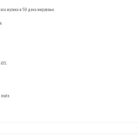
часа музика и 50 дена мирување.
о.
iOS.
 mute.