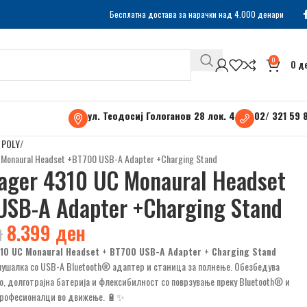
Бесплатна достава за нарачки над 4.000 денари
0
0
д
ул. Теодосиј Гологанов 28 лок. 4
02/ 321 59 
 POLY
C Monaural Headset +BT700 USB-A Adapter +Charging Stand
yager 4310 UC Monaural Headset
USB-A Adapter +Charging Stand
н
8.399
ден
310 UC Monaural Headset + BT700 USB-A Adapter + Charging Stand
лушалка со USB-A Bluetooth® адаптер и станица за полнење. Обезбедува
о, долготрајна батерија и флексибилност со поврзување преку Bluetooth® и
професионалци во движење. 🔋✨