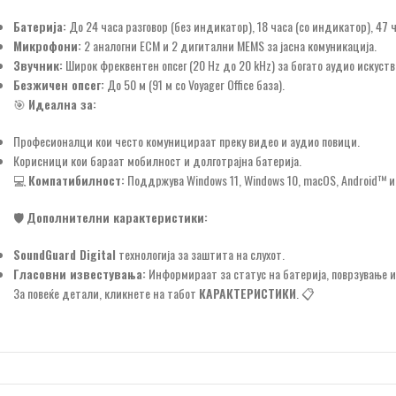
Батерија:
До 24 часа разговор (без индикатор), 18 часа (со индикатор), 47 
Микрофони:
2 аналогни ECM и 2 дигитални MEMS за јасна комуникација.
Звучник:
Широк фреквентен опсег (20 Hz до 20 kHz) за богато аудио искуств
Безжичен опсег:
До 50 м (91 м со Voyager Office база).
🎯
Идеална за:
Професионалци кои често комуницираат преку видео и аудио повици.
Корисници кои бараат мобилност и долготрајна батерија.
💻
Компатибилност:
Поддржува Windows 11, Windows 10, macOS, Android™ и 
🛡️
Дополнителни карактеристики:
SoundGuard Digital
технологија за заштита на слухот.
Гласовни известувања:
Информираат за статус на батерија, поврзување и
За повеќе детали, кликнете на табот
КАРАКТЕРИСТИКИ
. 📋