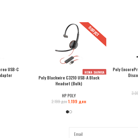
ПОПУСТ
ereo USB-C
Poly EncorePr
НЕМА ЗАЛИХА
Adapter
Disc
Poly Blackwire C3210 USB-A Black
Headset (Bulk)
3.0
HP POLY
1.199
ден
2.199
ден