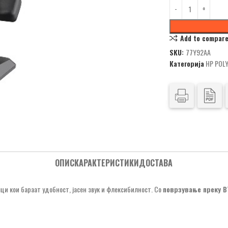
Add to compar
SKU:
77Y92AA
Категорија
HP POL
ОПИС
КАРАКТЕРИСТИКИ
ДОСТАВА
ци кои бараат удобност, јасен звук и флексибилност. Со
поврзување преку B