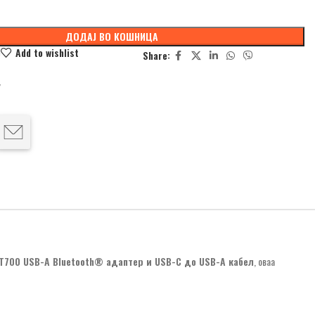
ДОДАЈ ВО КОШНИЦА
e
Add to wishlist
Share:
Y
T700 USB-A Bluetooth® адаптер и USB-C до USB-A кабел
, оваа