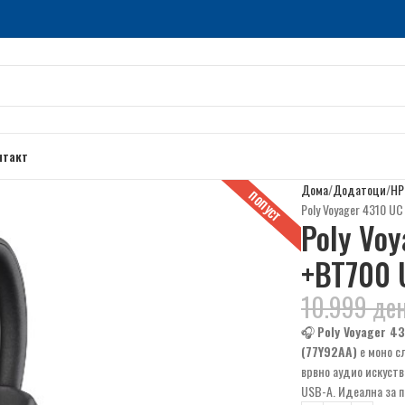
нтакт
Дома
Додатоци
HP
ПОПУСТ
Poly Voyager 4310 U
Poly Vo
+BT700 
10.999
де
🎧
Poly Voyager 4
(77Y92AA)
е моно с
врвно аудио искуств
USB-A. Идеална за 