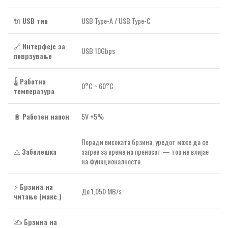
🔌
USB тип
USB Type-A / USB Type-C
🔗
Интерфејс за
USB 10Gbps
поврзување
🌡️
Работна
0°C ~ 60°C
температура
🔋
Работен напон
5V ±5%
Поради високата брзина, уредот може да се
⚠️
Забелешка
загрее за време на преносот — тоа не влијае
на функционалноста.
⚡
Брзина на
До 1,050 MB/s
читање (макс.)
✍️
Брзина на