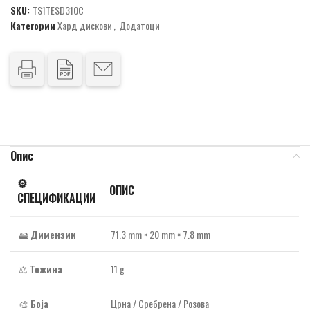
SKU:
TS1TESD310C
Категории
Хард дискови
,
Додатоци
Опис
⚙️
ОПИС
СПЕЦИФИКАЦИИ
🖴
Димензии
71.3 mm × 20 mm × 7.8 mm
⚖️
Тежина
11 g
🎨
Боја
Црна / Сребрена / Розова