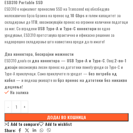
ESD310 Portable SSD
ESD310 е најмалиот пренослив SSD на Transcend кој обезбедува
молскавично брза брзина на пренос од
10 Gbps
и голем капацитет за
складирање до
1TB
, овозможувајќи пренос на огромни количини податоци
за миг. Со вградени
USB Type-A и Type-C конектори
во едно
уредување, ESD310 претставува практично и ефикасно решение за
надворешно складирање што навистина вреди да го имате!
Два конектора, бескрајни можности
ESD310 доаѓа со
два конектора — USB Type-A и Type-C
. Овој
2-во-1
дизајн
овозможува лесен пренос на датотеки помеѓу уреди со Type-C и
Type-A приклучоци. Само приклучете го уредот —
без потреба од
кабел
— и веднаш уживајте во
брз пренос на датотеки без никакво
доцнење!
На залиха
ДОДАЈ ВО КОШНИЦА
Add to compare
Add to wishlist
Share: