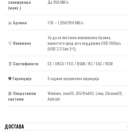
запишување
До 950 MB/s
(макс.)
📊
Брзина
1TB – 1,050/950 MB/s
За да се постигне максимална брзина,
💡
Напомена
користете уред што поддржува USB 10Gbps
(USB 3.2 Gen 2×1).
🧾
Сертификати
CE / UKCA / FCC / BSMI / KC / EAC / RCM
🛡️
Гаранција
5 години ограничена гаранција
📘
Оперативни
Windows, macOS, iOS/iPadOS, Linux, ChromeOS,
системи
Android
ДОСТАВА