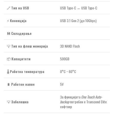
🔗
Тип на USB
USB Type-C ↔ USB Type-C
⚡
Конекција
USB 3.1 Gen 2 (до 10Gbps)
💾
Складирање
💡
Тип на флеш меморија
3D NAND Flash
📦
Капацитети
500GB
🌡️
Работна температура
0°C ~ 60°C
🔋
Работен напон
5V
За функцијата
One Touch Auto-
💡
Забелешка
backup
потребен е Transcend Elite
софтвер