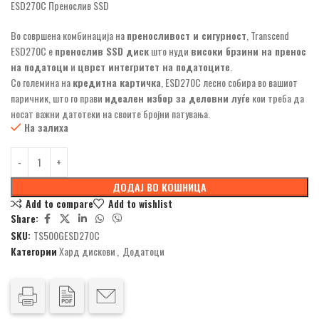
ESD270C Пренослив SSD
Во совршена комбинација на
преносливост и сигурност
, Transcend
ESD270C е
пренослив SSD диск
што нуди
високи брзини на пренос
на податоци
и
цврст интегритет на податоците
.
Со големина на
кредитна картичка
, ESD270C лесно собира во вашиот
паричник, што го прави
идеален избор за деловни луѓе
кои треба да
носат важни датотеки на своите бројни патувања.
На залиха
ДОДАЈ ВО КОШНИЦА
Add to compare
Add to wishlist
Share:
SKU:
TS500GESD270C
Категории
Хард дискови
,
Додатоци