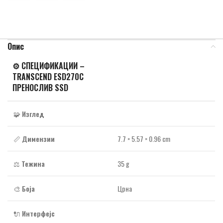
Опис
⚙️
СПЕЦИФИКАЦИИ –
TRANSCEND ESD270C
ПРЕНОСЛИВ SSD
🧩
Изглед
📏
Димензии
7.7 × 5.57 × 0.96 cm
⚖️
Тежина
35 g
🎨
Боја
Црна
🔌
Интерфејс