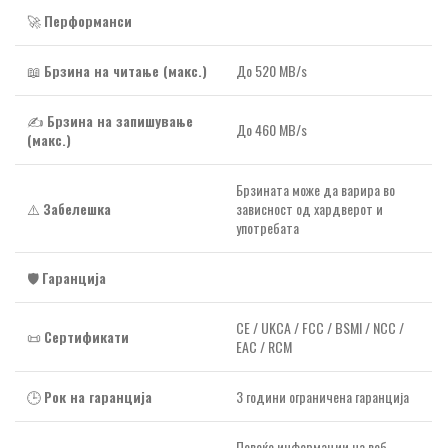
🚀
Перформанси
📖
Брзина на читање (макс.)
До 520 MB/s
✍️
Брзина на запишување
До 460 MB/s
(макс.)
Брзината може да варира во
⚠️
Забелешка
зависност од хардверот и
употребата
🛡️
Гаранција
CE / UKCA / FCC / BSMI / NCC /
📜
Сертификати
EAC / RCM
🕒
Рок на гаранција
3 години ограничена гаранција
Повеќе информации на веб-