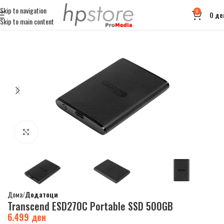
Skip to navigation
0
0
де
Skip to main content
Click to enlarge
Дома
Додатоци
Transcend ESD270C Portable SSD 500GB
6.499
ден