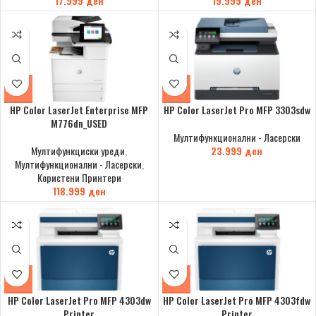
17.999
ден
19.999
ден
HP Color LaserJet Enterprise MFP
HP Color LaserJet Pro MFP 3303sdw
M776dn_USED
Мултифункционални - Ласерски
Мултифункциски уреди
,
23.999
ден
Мултифункционални - Ласерски
,
Користени Принтери
118.999
ден
HP Color LaserJet Pro MFP 4303dw
HP Color LaserJet Pro MFP 4303fdw
Printer
Printer