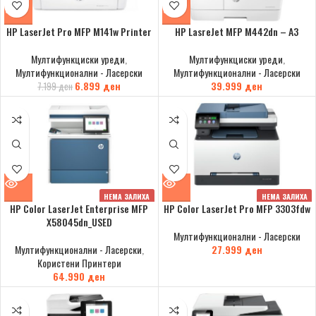
HP LaserJet Pro MFP M141w Printer
HP LasreJet MFP M442dn – A3
Мултифункциски уреди
,
Мултифункциски уреди
,
Мултифункционални - Ласерски
Мултифункционални - Ласерски
6.899
ден
39.999
ден
7.199
ден
НЕМА ЗАЛИХА
НЕМА ЗАЛИХА
HP Color LaserJet Enterprise MFP
HP Color LaserJet Pro MFP 3303fdw
X58045dn_USED
Мултифункционални - Ласерски
Мултифункционални - Ласерски
,
27.999
ден
Користени Принтери
64.990
ден