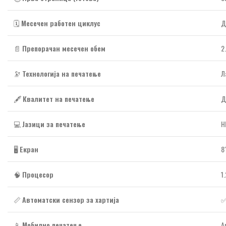
🗓️
Месечен работен циклус
Д
📄
Препорачан месечен обем
2
🔭
Технологија на печатење
Л
🖋️
Квалитет на печатење
Д
💻
Јазици за печатење
H
🖥️
Екран
8
🧠
Процесор
1
📏
Автоматски сензор за хартија
✅
📱
Мобилно печатење
A