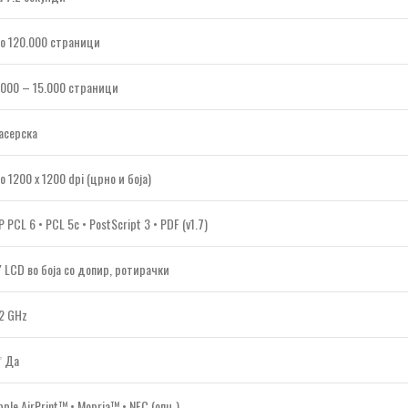
о 120.000 страници
.000 – 15.000 страници
асерска
о 1200 x 1200 dpi (црно и боја)
P PCL 6 • PCL 5c • PostScript 3 • PDF (v1.7)
″ LCD во боја со допир, ротирачки
.2 GHz
 Да
pple AirPrint™ • Mopria™ • NFC (опц.)