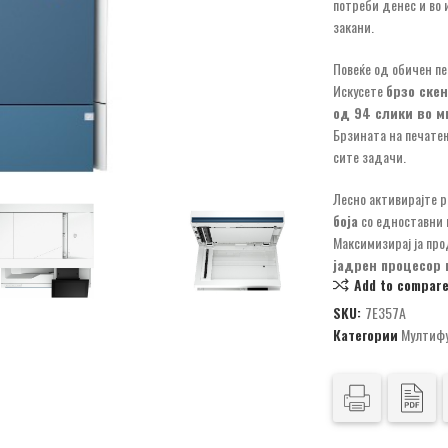
потреби денес и во 
закани.
Повеќе од обичен пе
Искусете
брзо ске
од 94 слики во м
Брзината на печате
сите задачи.
Лесно активирајте 
боја
со едноставни 
Максимизирај ја про
јадрен процесор 
Add to compar
SKU:
7E357A
Категории
Мултифу