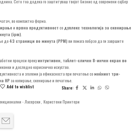
иднина. Сето тоа додека го заштитуваш твојот бизнис од современи сајбер
чатач, во компактна форма.
нирање
и
врвна продуктивност
со
дуплекс технологија за скенирање
инута (ipm)
.
ње до
43 страници во минута (PPM)
ви помага побрзо да ги завршите
работни процеси преку
интуитивен, таблет-сличен 8-инчен екран во
иконки и доследно корисничко искуство.
дуктивноста и зголеми ја ефикасноста при печатење со
моќниот три-
на HP
за копирање, скенирање и печатење.
e
Add to wishlist
Share:
нкционални - Ласерски
,
Користени Принтери