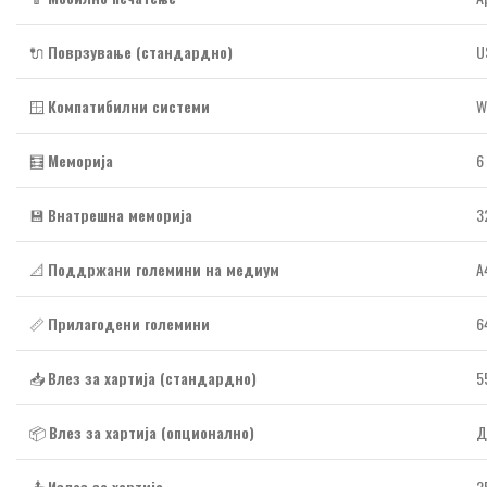
🔌
Поврзување (стандардно)
U
🪟
Компатибилни системи
W
🧮
Меморија
6
💾
Внатрешна меморија
3
📐
Поддржани големини на медиум
A
📏
Прилагодени големини
6
📥
Влез за хартија (стандардно)
5
📦
Влез за хартија (опционално)
Д
📤
Излез за хартија
2