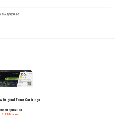
за заклучување
w Original Toner Cartridge
онери оригинал
7.699
ден