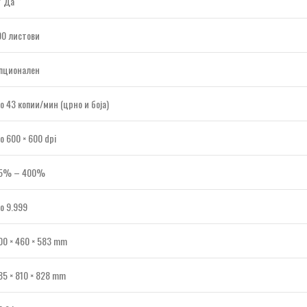
 Да
00 листови
пционален
о 43 копии/мин (црно и боја)
о 600 × 600 dpi
5% – 400%
о 9.999
00 × 460 × 583 mm
85 × 810 × 828 mm