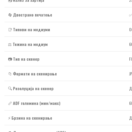
🔄
Двострано печатење
✅
📑
Типови на медиуми
О
⚖️
Тежина на медиум
6
📷
Тип на скенер
F
📁
Формати на скенирање
J
🔍
Резолуција на скенер
Д
📏
ADF големина (мин/макс)
6
⚡
Брзина на скенирање
Д