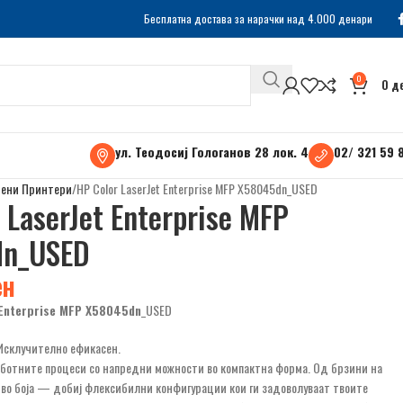
Бесплатна достава за нарачки над 4.000 денари
0
0
д
ул. Теодосиј Гологанов 28 лок. 4
02/ 321 59 
тени Принтери
HP Color LaserJet Enterprise MFP X58045dn_USED
 LaserJet Enterprise MFP
dn_USED
ен
 Enterprise MFP X58045dn
_USED
 Исклучително ефикасен.
аботните процеси со напредни можности во компактна форма. Од брзини на
 во боја — добиј флексибилни конфигурации кои ги задоволуваат твоите