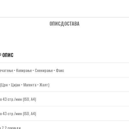
ОПИС
ДОСТАВА
 ОПИС
ечатење • Копирање • Скенирање • Факс
 (Црн • Цијан • Магента • Жолт)
о 43 стр./мин (ISO, A4)
о 43 стр./мин (ISO, A4)
а 7.2 секунди