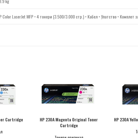
8.9 kg
P Color LaserJet MFP • 4 тонери (3.500/3.000 стр.) • Кабел • Упатство • Комплет 
ner Cartridge
HP 230A Magenta Original Toner
HP 230A Yello
Cartridge
ал
Т
Тонери оригинал