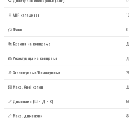
🔁
Двострано скенирање (ADF)
✅
🧾
ADF капацитет
1
📠
Факс
О
📚
Брзина на копирање
Д
🖨️
Резолуција на копирање
Д
🔎
Зголемување/Намалување
2
🧮
Макс. број копии
Д
📏
Димензии (Ш × Д × В)
5
📏
Макс. димензии
8