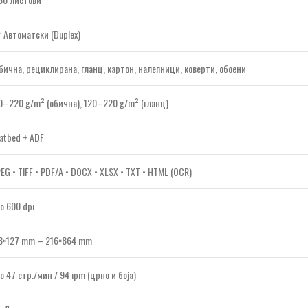
 Автоматски (Duplex)
бична, рециклирана, гланц, картон, налепници, коверти, обоени
0–220 g/m² (обична), 120–220 g/m² (гланц)
latbed + ADF
PEG • TIFF • PDF/A • DOCX • XLSX • TXT • HTML (OCR)
о 600 dpi
8×127 mm – 216×864 mm
о 47 стр./мин / 94 ipm (црно и боја)