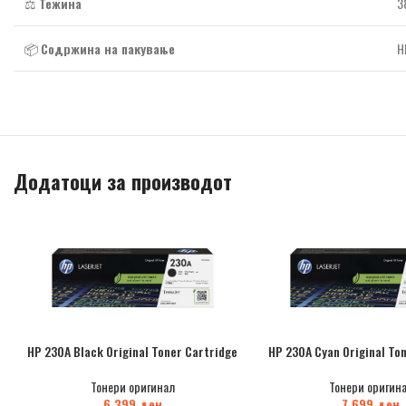
⚖️
Тежина
3
📦
Содржина на пакување
H
Додатоци за производот
HP 230A Black Original Toner Cartridge
HP 230A Cyan Original To
Тонери оригинал
Тонери оригин
6.399
ден
7.699
ден