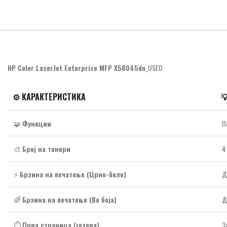
HP Color LaserJet Enterprise MFP X58045dn
_USED
⚙️ КАРАКТЕРИСТИКА

🧩
Функции
П
🎨
Број на тонери
4
⚡
Брзина на печатење (Црно-бело)
Д
🌈
Брзина на печатење (Во боја)
Д
⏱️
Прва страница (готова)
З