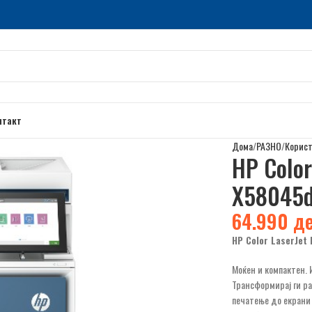
нтакт
Дома
РАЗНО
Корис
HP Color
X58045
64.990
д
HP Color LaserJet
Моќен и компактен.
Трансформирај ги р
печатење до екрани