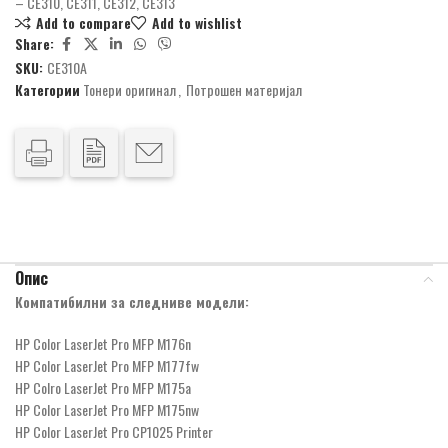
– CE310, CE311, CE312, CE313
Add to compare
Add to wishlist
Share:
SKU:
CE310A
Категории
Тонери оригинал
,
Потрошен материјал
Опис
Компатибилни за следниве модели:
HP Color LaserJet Pro MFP M176n
HP Color LaserJet Pro MFP M177fw
HP Colro LaserJet Pro MFP M175a
HP Color LaserJet Pro MFP M175nw
HP Color LaserJet Pro CP1025 Printer