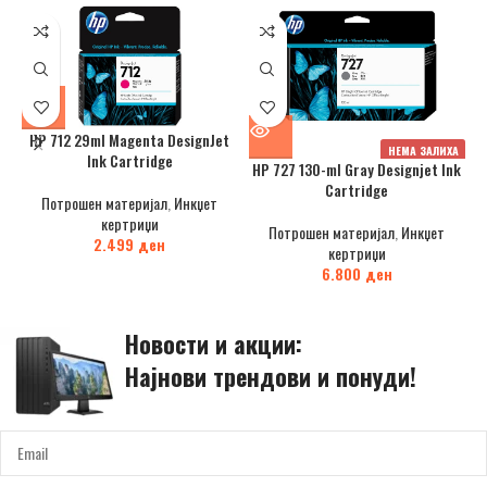
HP 712 29ml Magenta DesignJet
НЕМА ЗАЛИХА
Ink Cartridge
HP 727 130-ml Gray Designjet Ink
Cartridge
Потрошен материјал
,
Инкџет
кертриџи
Потрошен материјал
,
Инкџет
2.499
ден
кертриџи
6.800
ден
Новости и акции:
Најнови трендови и понуди!