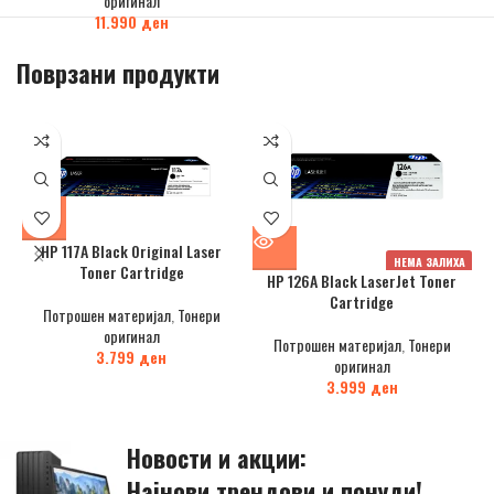
оригинал
11.990
ден
Поврзани продукти
HP 117A Black Original Laser
НЕМА ЗАЛИХА
Toner Cartridge
HP 126A Black LaserJet Toner
Cartridge
Потрошен материјал
,
Тонери
оригинал
Потрошен материјал
,
Тонери
3.799
ден
оригинал
3.999
ден
Новости и акции:
Најнови трендови и понуди!