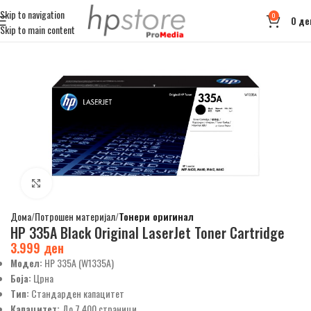
Skip to navigation
0
0
де
Skip to main content
Click to enlarge
Дома
Потрошен материјал
Тонери оригинал
HP 335A Black Original LaserJet Toner Cartridge
3.999
ден
Модел:
HP 335A (W1335A)
Боја:
Црна
Тип:
Стандарден капацитет
Капацитет:
До 7,400 страници