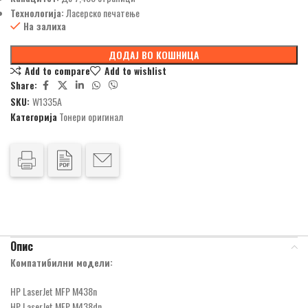
Технологија:
Ласерско печатење
На залиха
ДОДАЈ ВО КОШНИЦА
Add to compare
Add to wishlist
Share:
SKU:
W1335A
Категорија
Тонери оригинал
Опис
Компатибилни модели:
HP LaserJet MFP M438n
HP LaserJet MFP M438dn