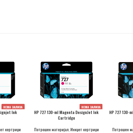
НЕМА ЗАЛИХА
НЕМА ЗАЛИХА
ignjet Ink
HP 727 130-ml Magenta DesignJet Ink
HP 727 130-ml
Cartridge
ет кертриџи
Потрошен материјал
,
Инкџет кертриџи
Потрошен м