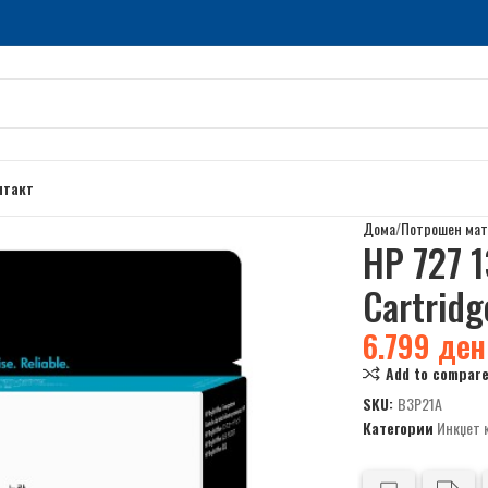
нтакт
Дома
Потрошен мат
HP 727 1
Cartridg
6.799
ден
Add to compar
SKU:
B3P21A
Категории
Инкџет 