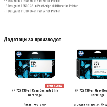
HP DesignJet T1500 36-in PostScript Printer
HP DesignJet T2500 36-in PostScript Multifunction Printer
HP DesignJet T1530 36-in PostScript Printer
Додатоци за производот
НЕМА ЗАЛИХА
HP 727 130-ml Cyan DesignJet Ink
HP 727 130-ml Gray Des
Cartridge
Cartridge
Инкџет кертриџи
Потрошен материјал
,
Инкџ