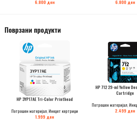
6.800
ден
6.800
ден
Поврзани продукти
HP 712 29-ml Yellow Des
Cartridge
HP 3YP17AE Tri-Color Printhead
Потрошен материјал
,
Инкџ
2.499
ден
Потрошен материјал
,
Инкџет кертриџи
1.999
ден