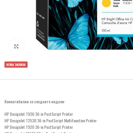
Click to enlarge
НЕМА ЗАЛИХА
Компатибилни со следните модели:
HP DesignJet T930 36-in PostScript Printer
HP DesignJet T2530 36-in PostScript Multifunction Printer
HP DesignJet T920 36-in PostScript Printer