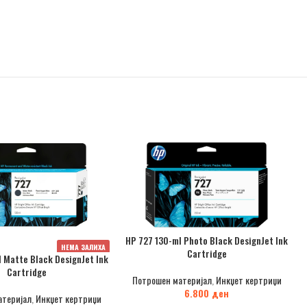
HP 727 130-ml Photo Black DesignJet Ink
НЕМА ЗАЛИХА
Cartridge
 Matte Black DesignJet Ink
Cartridge
Потрошен материјал
,
Инкџет кертриџи
6.800
ден
атеријал
,
Инкџет кертриџи