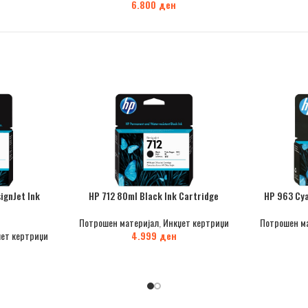
6.800
ден
ignJet Ink
HP 712 80ml Black Ink Cartridge
HP 963 Cya
Потрошен материјал
,
Инкџет кертриџи
Потрошен м
ет кертриџи
4.999
ден