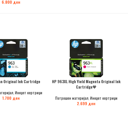
6.800
ден
n Original Ink Cartridge
HP 963XL High Yield Magenta Original Ink
Cartridge💖
атеријал
,
Инкџет кертриџи
1.700
ден
Потрошен материјал
,
Инкџет кертриџи
2.699
ден