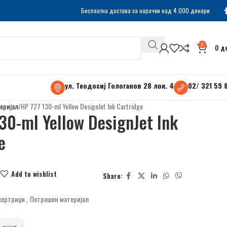
Бесплатна достава за нарачки над 4.000 денари
0
0
д
ул. Теодосиј Гологанов 28 лок. 4
02/ 321 59 
еријал
HP 727 130-ml Yellow DesignJet Ink Cartridge
30-ml Yellow DesignJet Ink
e
e
Add to wishlist
Share:
кертриџи
,
Потрошен материјал