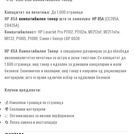
Капацитет на печатење:
До 1,600 страници
HP 85A
компатибилен тонер
што го заменува:
HP 85A
(CE285A,
CB435A)
Компатибилност:
HP LaserJet Pro P1102, P1102w, M1212nf, M1217nfw,
M1132, P1005, P1006, Canon i-Sensys LBP 6030
HP 85А Компатибилен Тонер
е специјално дизајниран за да обезбеди
висококвалитетно печатење со остри и јасни текстови. Со капацитет до
1,600 страници, овој тонер е идеален за домашни канцеларии и мали
бизниси. Економичен и еколошки, овој тонер е направен од рециклирани
материјали, што го прави одличен избор за одржливи бизниси.
Клучни предности:
💰 Намалени трошоци по страница
🌍 Еколошки материјали
📈 Оптимизирано за високи перформанси
🔄 Лесна замена и инсталација