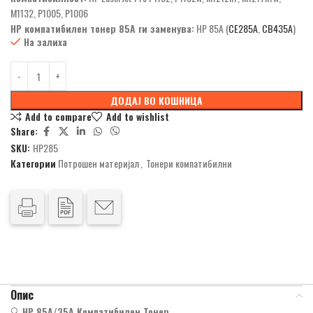
M1132, P1005, P1006
HP компатибилен тонер 85A ги заменува:
HP 85A (
CE285A
,
CB435A
)
На залиха
ДОДАЈ ВО КОШНИЦА
Add to compare
Add to wishlist
Share:
SKU:
HP285
Категории
Потрошен материјал
,
Тонери компатибилни
Опис
🔍
HP 85А/35A Компатибилен Тонер