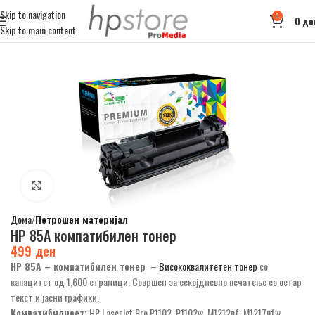
Skip to navigation
0
0
де
Skip to main content
Click to enlarge
Дома
Потрошен материјал
HP 85А компатибилен тонер
499
ден
HP 85А
– компатибилен тонер
–
Висококвалитетен тонер
со
капацитет од 1,600 страници. Совршен за секојдневно печатење со остар
текст и јасни графики.
Компатибилност:
HP LaserJet Pro P1102, P1102w, M1212nf, M1217nfw,